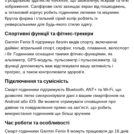
з роздільною здатністю 454x454, що забезпечує яскраві та чіткі
зображення. Сапфірове скло захищає екран від пошкоджень,
а титановий корпус робить годинники легкими та міцними.
Кругла форма і стильний сірий колір роблять їх
універсальними для будь-якого стилю одягу.
Спортивні функції та фітнес-трекери
Garmin Fenix 8 підтримує безліч видів спорту, включаючи
дайвінг, вітрильний спорт, серфінг, гольф, плавання, велоспорт
і біг. Годинники оснащені такими фітнес-функціями, як
альтиметр, GPS-модуль, пульсометр і пульсоксиметр. Ці
функції допоможуть вам відстежувати вашу активність і
прогрес, а також контролювати здоров'я.
Підключення та сумісність
Смарт-годинники підтримують Bluetooth, ANT+ та Wi-Fi, що
дозволяє легко синхронізувати дані з вашим смартфоном на
Android або iOS. Ви можете отримувати сповіщення про
дзвінки та повідомлення прямо на зап'ясті, що робить
використання годинників ще більш зручним.
Час роботи та особливості
Смарт-годинники Garmin Fenix 8 можуть працювати до 16 днів