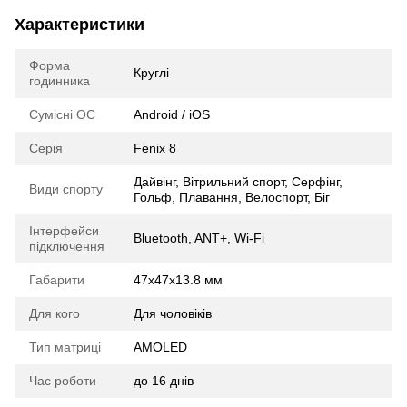
Характеристики
Форма
Круглі
годинника
Сумісні ОС
Android / iOS
Серія
Fenix 8
Дайвінг, Вітрильний спорт, Серфінг,
Види спорту
Гольф, Плавання, Велоспорт, Біг
Інтерфейси
Bluetooth, ANT+, Wi-Fi
підключення
Габарити
47x47x13.8 мм
Для кого
Для чоловіків
Тип матриці
AMOLED
Час роботи
до 16 днів