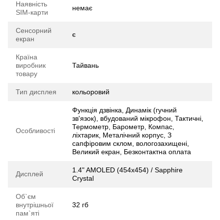
Наявність
немає
SIM-карти
Сенсорний
є
екран
Країна
виробник
Тайвань
товару
Тип дисплея
кольоровий
Функція дзвінка, Динамік (гучний
зв'язок), вбудований мікрофон, Тактичні,
Термометр, Барометр, Компас,
Особливості
ліхтарик, Металічний корпус, З
сапфіровим склом, вологозахищені,
Великий екран, Безконтактна оплата
1.4" AMOLED (454x454) / Sapphire
Дисплей
Crystal
Об`єм
внутрішньої
32 гб
пам`яті