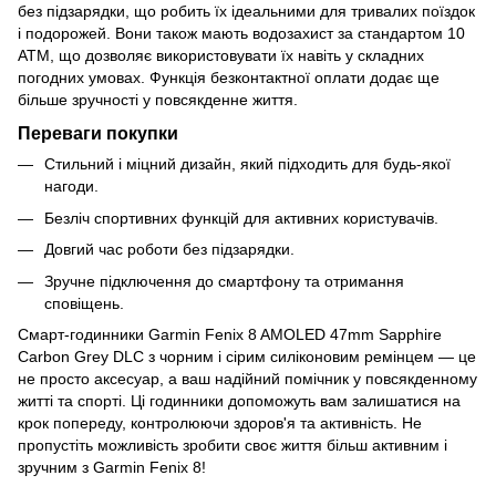
без підзарядки, що робить їх ідеальними для тривалих поїздок
і подорожей. Вони також мають водозахист за стандартом 10
ATM, що дозволяє використовувати їх навіть у складних
погодних умовах. Функція безконтактної оплати додає ще
більше зручності у повсякденне життя.
Переваги покупки
Стильний і міцний дизайн, який підходить для будь-якої
нагоди.
Безліч спортивних функцій для активних користувачів.
Довгий час роботи без підзарядки.
Зручне підключення до смартфону та отримання
сповіщень.
Смарт-годинники Garmin Fenix 8 AMOLED 47mm Sapphire
Carbon Grey DLC з чорним і сірим силіконовим ремінцем — це
не просто аксесуар, а ваш надійний помічник у повсякденному
житті та спорті. Ці годинники допоможуть вам залишатися на
крок попереду, контролюючи здоров'я та активність. Не
пропустіть можливість зробити своє життя більш активним і
зручним з Garmin Fenix 8!