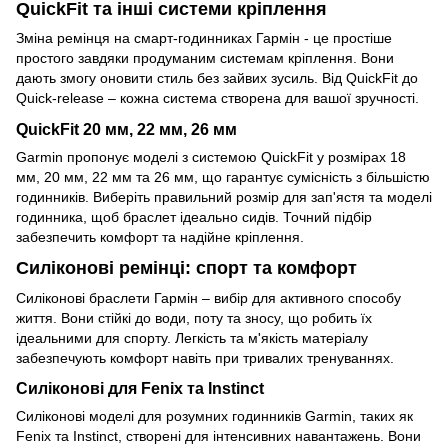
QuickFit та інші системи кріплення
Зміна ремінця на смарт-годинниках Гармін - це простіше
простого завдяки продуманим системам кріплення. Вони
дають змогу оновити стиль без зайвих зусиль. Від QuickFit до
Quick-release – кожна система створена для вашої зручності.
QuickFit 20 мм, 22 мм, 26 мм
Garmin пропонує моделі з системою QuickFit у розмірах 18
мм, 20 мм, 22 мм та 26 мм, що гарантує сумісність з більшістю
годинників. Виберіть правильний розмір для зап'ястя та моделі
годинника, щоб браслет ідеально сидів. Точний підбір
забезпечить комфорт та надійне кріплення.
Силіконові ремінці: спорт та комфорт
Силіконові браслети Гармін – вибір для активного способу
життя. Вони стійкі до води, поту та зносу, що робить їх
ідеальними для спорту. Легкість та м'якість матеріалу
забезпечують комфорт навіть при тривалих тренуваннях.
Силіконові для Fenix та Instinct
Силіконові моделі для розумних годинників Garmin, таких як
Fenix та Instinct, створені для інтенсивних навантажень. Вони