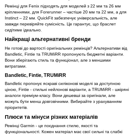
Ремінці для Fenix підходять для моделей з 22 мм та 26 мм
кріпленнями, для Forerunner – частіше 20 мм та 22 мм, а для
Instinct – 22 мм. QuickFit забезпечує універсальність, але
завжди перевіряйте сумісність. Це гарантує, що браслет
сидітиме ідеально.
Найкращі альтернативні бренди
Не готові до вартості оригінальних ремінців? Альтернативи від
Bandletic, Fintie та TRUMiRR пропонують бюджетні варіанти.
Вони зберігають стиль та функціонал, але з меншими
витратами.
Bandletic, Fintie, TRUMiRR
Bandletic пропонує яскраві силіконові моделі за доступною
ціною, Fintie - стильні нейлонові варіанти, а TRUMiRR - шкіряні
аналоги преміум-класу. Вони дешевші за оригінали, але
можуть бути менш довговічними. Вибирайте з урахуванням
пріоритетів.
Плюси та мінуси різних матеріалів
Ремінці Garmin - це поєднання стилю, якості та
функціональності. Кожен матеріал має свої сильні та слабкі