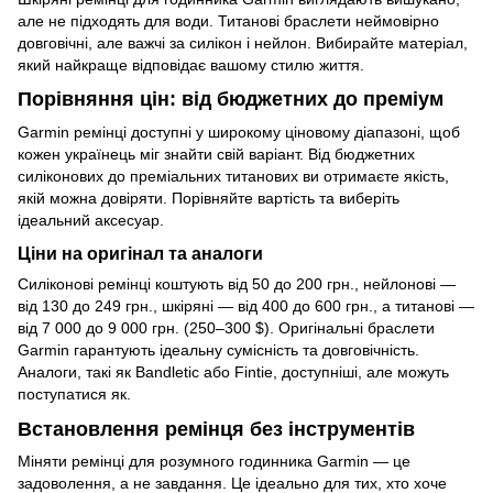
але не підходять для води. Титанові браслети неймовірно
довговічні, але важчі за силікон і нейлон. Вибирайте матеріал,
який найкраще відповідає вашому стилю життя.
Порівняння цін: від бюджетних до преміум
Garmin ремінці доступні у широкому ціновому діапазоні, щоб
кожен українець міг знайти свій варіант. Від бюджетних
силіконових до преміальних титанових ви отримаєте якість,
якій можна довіряти. Порівняйте вартість та виберіть
ідеальний аксесуар.
Ціни на оригінал та аналоги
Силіконові ремінці коштують від 50 до 200 грн., нейлонові —
від 130 до 249 грн., шкіряні — від 400 до 600 грн., а титанові —
від 7 000 до 9 000 грн. (250–300 $). Оригінальні браслети
Garmin гарантують ідеальну сумісність та довговічність.
Аналоги, такі як Bandletic або Fintie, доступніші, але можуть
поступатися як.
Встановлення ремінця без інструментів
Міняти ремінці для розумного годинника Garmin — це
задоволення, а не завдання. Це ідеально для тих, хто хоче