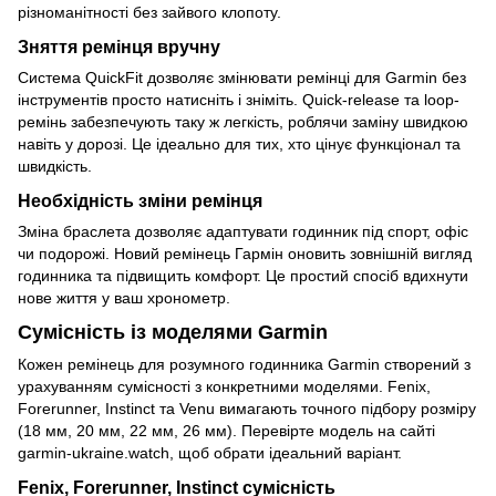
різноманітності без зайвого клопоту.
Зняття ремінця вручну
Система QuickFit дозволяє змінювати ремінці для Garmin без
інструментів просто натисніть і зніміть. Quick-release та loop-
ремінь забезпечують таку ж легкість, роблячи заміну швидкою
навіть у дорозі. Це ідеально для тих, хто цінує функціонал та
швидкість.
Необхідність зміни ремінця
Зміна браслета дозволяє адаптувати годинник під спорт, офіс
чи подорожі. Новий ремінець Гармін оновить зовнішній вигляд
годинника та підвищить комфорт. Це простий спосіб вдихнути
нове життя у ваш хронометр.
Сумісність із моделями Garmin
Кожен ремінець для розумного годинника Garmin створений з
урахуванням сумісності з конкретними моделями. Fenix,
Forerunner, Instinct та Venu вимагають точного підбору розміру
(18 мм, 20 мм, 22 мм, 26 мм). Перевірте модель на сайті
garmin-ukraine.watch, щоб обрати ідеальний варіант.
Fenix, Forerunner, Instinct сумісність