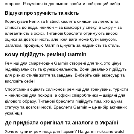
сторони. Розуміння їх допоможе зробити найкращий вибір.
Відгуки про зручність та якість
Користувачі Fenix та Instinct хвалять силікон за легкість та
стійкість до води, нейлон – за комфорт у спеку, а шкіру – за
елегантність в офісі. Титанові браслети отримують високі
оцінки за довговічність, але їхня вага може бути мінусом.
Загалом, продукцію Garmin цінують за надійність та стиль.
Кому підійдуть ремінці Garmin
Ремінці для смарт-годин Garmin створені для тих, хто цінує
індивідуальність та функціональність. Вони ідеально підійдуть
для різних стилів життя та завдань. Виберіть свій аксесуар та
висловіть себе!
Спортсмени оцінять силіконові ремінці для тренувань, туристи
– нейлонові для походів, а офісні співробітники – шкіряні для
ділового образу. Титанові браслети підійдуть тим, хто шукає
статусу та довговічності. Браслети Garmin – це вибір активних
українців.
Де придбати оригінал та аналоги в Україні
Хочете купити ремінець для Гармін? На garmin-ukraine.watch