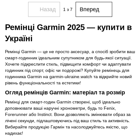
Назад
Вперед
1
з 7
Ремінці Garmin 2025 — купити в
Україні
Ремінці Garmin — це не просто аксесуар, а спосіб зробити ваш
смарт-годинник ідеальним супутником для будь-якої ситуації.
Хочете підкреслити стиль, підвищити комфорт чи адаптувати
годинник під спорт, офіс чи подорожі? Купуйте ремінець для
годинника Garmin на garmin-ukraine.watch та відкрийте новий
рівень функціональності та естетики!
Огляд ремінців Garmin: матеріал та розмір
Ремінці для смарт-годин Garmin створені, щоб ідеально
доповнювати ваші наручні хронометри, будь то Fenix,
Forerunner або Instinct. Вони дозволяють змінювати образ за
лічені секунди, підлаштовуючись під ваш стиль та активність.
Вибирайте продукцію Гармін та насолоджуйтесь якістю, що
надихає!