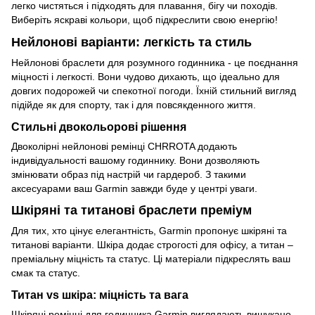
легко чистяться і підходять для плавання, бігу чи походів.
Виберіть яскраві кольори, щоб підкреслити свою енергію!
Нейлонові варіанти: легкість та стиль
Нейлонові браслети для розумного годинника - це поєднання
міцності і легкості. Вони чудово дихають, що ідеально для
довгих подорожей чи спекотної погоди. Їхній стильний вигляд
підійде як для спорту, так і для повсякденного життя.
Стильні двокольорові рішення
Двоколірні нейлонові ремінці CHRROTA додають
індивідуальності вашому годиннику. Вони дозволяють
змінювати образ під настрій чи гардероб. З такими
аксесуарами ваш Garmin завжди буде у центрі уваги.
Шкіряні та титанові браслети преміум
Для тих, хто цінує елегантність, Garmin пропонує шкіряні та
титанові варіанти. Шкіра додає строгості для офісу, а титан –
преміальну міцність та статус. Ці матеріали підкреслять ваш
смак та статус.
Титан vs шкіра: міцність та вага
Шкіряні ремінці для годинника Garmin виглядають вишукано,