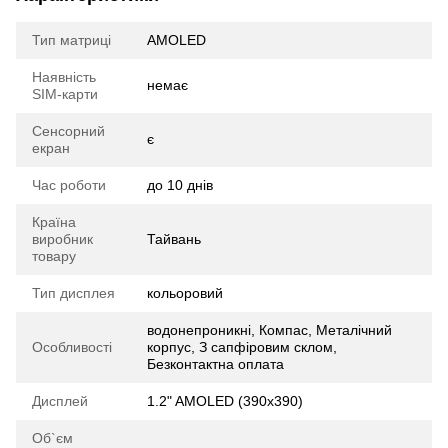
Тип матриці
AMOLED
Наявність
немає
SIM-карти
Сенсорний
є
екран
Час роботи
до 10 днів
Країна
виробник
Тайвань
товару
Тип дисплея
кольоровий
водонепроникні, Компас, Металічний
Особливості
корпус, З сапфіровим склом,
Безконтактна оплата
Дисплей
1.2" AMOLED (390x390)
Об`єм