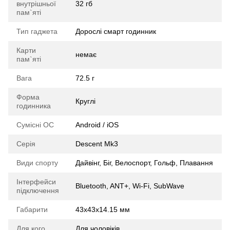
внутрішньої
32 гб
пам`яті
Тип гаджета
Дорослі смарт годинник
Карти
немає
пам`яті
Вага
72.5 г
Форма
Круглі
годинника
Сумісні ОС
Android / iOS
Серія
Descent Mk3
Види спорту
Дайвінг, Біг, Велоспорт, Гольф, Плавання
Інтерфейси
Bluetooth, ANT+, Wi-Fi, SubWave
підключення
Габарити
43x43x14.15 мм
Для кого
Для чоловіків