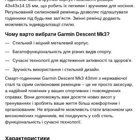
43x43x14.15 мм, що робить їх легкими і зручними для носіння.
Регульований силіконовий ремінець дозволяє підлаштувати
годинники під будь-яке зап'ястя. Змінні ремінці додають
можливість індивідуалізації стилю.
Чому варто вибрати Garmin Descent Mk3?
Стильний і міцний металевий корпус.
Багатофункціональність для різних видів спорту.
Сучасні технології для відстеження активності та здоров'я.
Зручність використання і стильний дизайн.
Смарт-годинники Garmin Descent Mk3 43mm з нержавіючої
сталі та сірим силіконовим ремінцем – це не просто аксесуар,
а надійний помічник у ваших спортивних і повсякденних
справах. Вони допоможуть вам досягти нових висот у
тренуваннях і зроблять ваше життя більш комфортним і
організованим. Не втрачайте можливість стати власником цих
високоякісних годинників, які поєднують у собі стиль,
функціональність і сучасні технології.
Характеристики