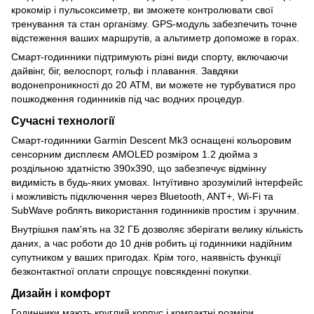
крокомір і пульсоксиметр, ви зможете контролювати свої
тренування та стан організму. GPS-модуль забезпечить точне
відстеження ваших маршрутів, а альтиметр допоможе в горах.
Смарт-годинники підтримують різні види спорту, включаючи
дайвінг, біг, велоспорт, гольф і плавання. Завдяки
водонепроникності до 20 АТМ, ви можете не турбуватися про
пошкодження годинників під час водних процедур.
Сучасні технології
Смарт-годинники Garmin Descent Mk3 оснащені кольоровим
сенсорним дисплеєм AMOLED розміром 1.2 дюйма з
роздільною здатністю 390x390, що забезпечує відмінну
видимість в будь-яких умовах. Інтуїтивно зрозумілий інтерфейс
і можливість підключення через Bluetooth, ANT+, Wi-Fi та
SubWave роблять використання годинників простим і зручним.
Внутрішня пам'ять на 32 ГБ дозволяє зберігати велику кількість
даних, а час роботи до 10 днів робить ці годинники надійним
супутником у ваших пригодах. Крім того, наявність функції
безконтактної оплати спрощує повсякденні покупки.
Дизайн і комфорт
Годинники мають круглий корпус і компактні розміри