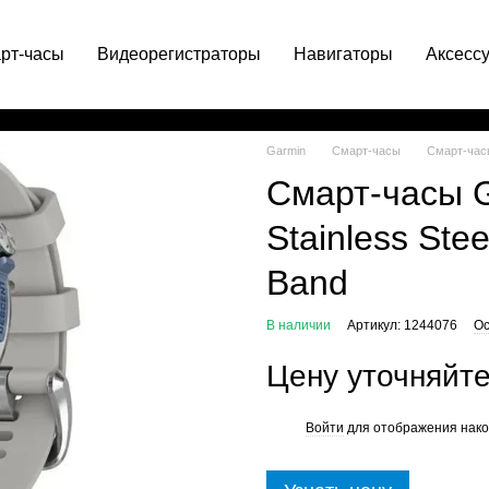
рт-часы
Видеорегистраторы
Навигаторы
Аксесс
063 049-66-71
Garmin
Смарт-часы
Смарт-часы
Смарт-часы 
Stainless Stee
Band
В наличии
Артикул: 1244076
Ос
Цену уточняйт
Войти
для отображения нако
%