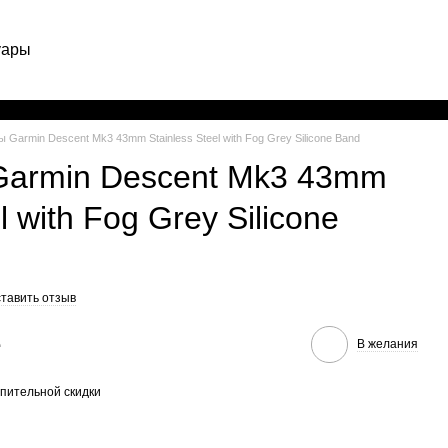
уары
Рус
 Garmin Descent Mk3 43mm Stainless Steel with Fog Grey Silicone Band
Garmin Descent Mk3 43mm
l with Fog Grey Silicone
тавить отзыв
е
В желания
пительной скидки