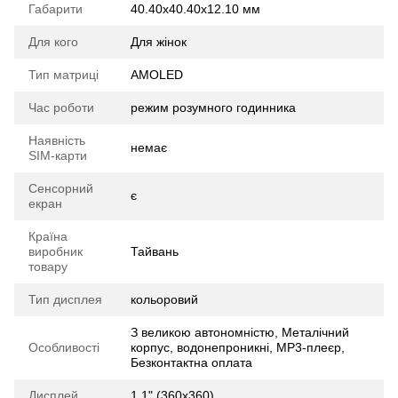
Габарити
40.40x40.40x12.10 мм
Для кого
Для жінок
Тип матриці
AMOLED
Час роботи
режим розумного годинника
Наявність
немає
SIM-карти
Сенсорний
є
екран
Країна
виробник
Тайвань
товару
Тип дисплея
кольоровий
З великою автономністю, Металічний
Особливості
корпус, водонепроникні, MP3-плеєр,
Безконтактна оплата
Дисплей
1.1" (360x360)