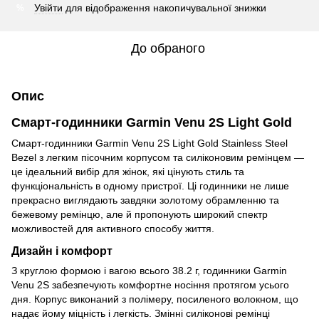
Увійти
для відображення накопичувальної знижки
%
До обраного
Опис
Смарт-годинники Garmin Venu 2S Light Gold
Смарт-годинники Garmin Venu 2S Light Gold Stainless Steel
Bezel з легким пісочним корпусом та силіконовим ремінцем —
це ідеальний вибір для жінок, які цінують стиль та
функціональність в одному пристрої. Ці годинники не лише
прекрасно виглядають завдяки золотому обрамленню та
бежевому ремінцю, але й пропонують широкий спектр
можливостей для активного способу життя.
Дизайн і комфорт
З круглою формою і вагою всього 38.2 г, годинники Garmin
Venu 2S забезпечують комфортне носіння протягом усього
дня. Корпус виконаний з полімеру, посиленого волокном, що
надає йому міцність і легкість. Змінні силіконові ремінці