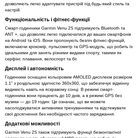
дозволяють легко адаптувати пристрій під будь-який стиль та
настрій.
Функціональність і фітнес-функції
Смарт-годинники Garmin Venu 2S підтримують Bluetooth та
ANT +, що дозволяє легко підключатися до ваших смартфонів
на Android та iOS. Вони пропонують безліч фітнес-функцій,
включаючи крокомір, пульсометр та GPS-модуль, що робить їх
ідеальними для занять різними видами спорту, такими як
серфінг, плавання, велоспорт та біг.
Дисплей і автономність
Годинники оснащені кольоровим AMOLED дисплеєм розміром
1.1" з роздільною здатністю 360x360, що забезпечує відмінну
видимість навіть на яскравому сонці. В режимі смарт-
годинника вони працюють до 10 днів, а в режимі GPS без
музики — до 19 годин. Це означає, що ви можете
насолоджуватися активними тренуваннями та відстежувати
свої досягнення без необхідності частого заряджання.
Додаткові можливості
Garmin Venu 2S також підтримують функції безконтактної