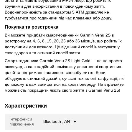
оплати та мають вбудований MP3-плеєр, що робить їх
зручними для використання в повсякденному житті.
Водонепроникність за стандартом 5 ATM дозволяє не
турбуватися про годинники під час плавання або дощу.
Покупка та розстрочка
Ви можете придбати смарт-годинники Garmin Venu 2S в
розстрочку на 4, 6, 8, 15, 20, 25 або 36 місяців, що робить їх
доступними для кожного. Це відмінний спосіб інвестувати у
своє здоров'я та активний спосіб життя.
Смарт-годинники Garmin Venu 2S Light Gold — це не просто
аксесуар, а ваш надійний помічник у досягненні спортивних
цілей та підтриманні активного способу життя. Вони
об'єднують стильний дизайн, сучасні технології та функції, які
допоможуть вам залишатися на крок попереду. Не втрачайте
можливість покращити якість свого життя з Garmin Venu 2S!
Характеристики
Інтерфейси
Bluetooth , ANT +
підключення