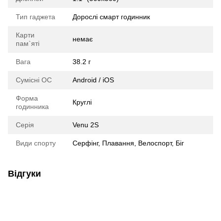
Тип гаджета
Дорослі смарт годинник
Карти
немає
пам`яті
Вага
38.2 г
Сумісні ОС
Android / iOS
Форма
Круглі
годинника
Серія
Venu 2S
Види спорту
Серфінг, Плавання, Велоспорт, Біг
Відгуки