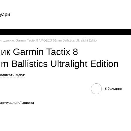
уари
Укр
годинник Garmin Tactix 8 AMOLED 51mm Ballistics Ultralight Edition
ик Garmin Tactix 8
allistics Ultralight Edition
аписати відгук
В бажання
опичувальної знижки