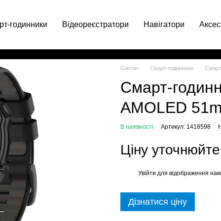
рт-годинники
Відеореєстратори
Навігатори
Аксес
063 049-66-71
Garmin
Смарт-годинники
Смарт-
Смарт-годинн
AMOLED 51mm B
В наявності
Артикул: 1418598
Н
Ціну уточнюйте
Увійти
для відображення нак
%
Дізнатися ціну