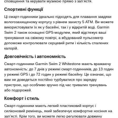
сповіщення та керувати музикою прямо з зап’ястя.
Спортивні функції
Ці смарт-годинники ідеально підходять для плавання завдяки
вологозахищеному корпусу з рівнем захисту 5 ATM. Ви можете
використовувати їх як у басейні, так і у відкритій воді. Garmin
Swim 2 також оснащені GPS-модулем, який відстежує ваші
тренування на свіжому повітрі, а вбудований пульсометр
допоможе контролювати серцевий ритм і кількість спалених
калорій.
Довговічність і автономність
Смарт-годинники Garmin Swim 2 Whitestone мають вражаючу
автономність: до 7 днів у режимі смарт-годинників, до 13 годин
у режимі GPS і до 72 годин у режимі басейну. Це означає, що
вам не доведеться постійно турбуватися про зарядку
пристрою, що особливо зручно під час тривалих тренувань
або подорожей.
Комфорт і стиль
Смарт-годинники мають легкий пластиковий корпус і
силіконовий ремінець, який забезпечує комфортне носіння на
зап’ясті. Крім того, ви можете легко регулювати довжину