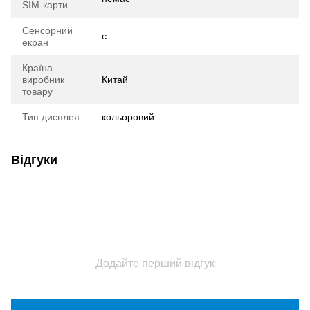
SIM-карти
Сенсорний
є
екран
Країна
виробник
Китай
товару
Тип дисплея
кольоровий
Відгуки
Додайте перший відгук