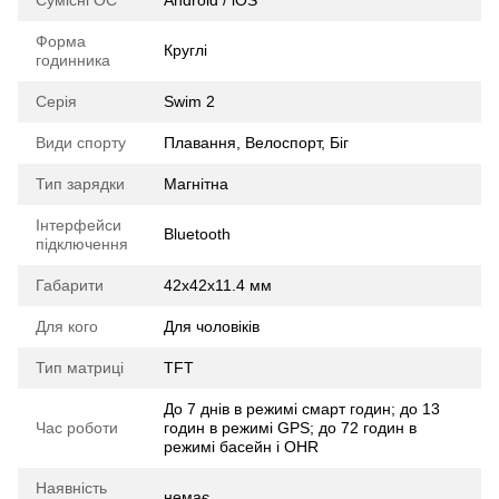
Сумісні ОС
Android / iOS
Форма
Круглі
годинника
Серія
Swim 2
Види спорту
Плавання, Велоспорт, Біг
Тип зарядки
Магнітна
Інтерфейси
Bluetooth
підключення
Габарити
42x42x11.4 мм
Для кого
Для чоловіків
Тип матриці
TFT
До 7 днів в режимі смарт годин; до 13
Час роботи
годин в режимі GPS; до 72 годин в
режимі басейн і OHR
Наявність
немає