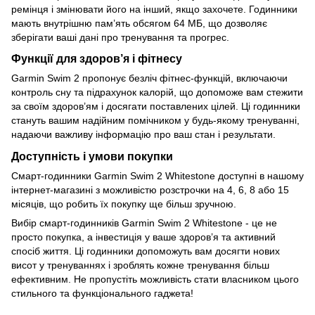
ремінця і змінювати його на інший, якщо захочете. Годинники
мають внутрішню пам’ять обсягом 64 МБ, що дозволяє
зберігати ваші дані про тренування та прогрес.
Функції для здоров’я і фітнесу
Garmin Swim 2 пропонує безліч фітнес-функцій, включаючи
контроль сну та підрахунок калорій, що допоможе вам стежити
за своїм здоров’ям і досягати поставлених цілей. Ці годинники
стануть вашим надійним помічником у будь-якому тренуванні,
надаючи важливу інформацію про ваш стан і результати.
Доступність і умови покупки
Смарт-годинники Garmin Swim 2 Whitestone доступні в нашому
інтернет-магазині з можливістю розстрочки на 4, 6, 8 або 15
місяців, що робить їх покупку ще більш зручною.
Вибір смарт-годинників Garmin Swim 2 Whitestone - це не
просто покупка, а інвестиція у ваше здоров’я та активний
спосіб життя. Ці годинники допоможуть вам досягти нових
висот у тренуваннях і зроблять кожне тренування більш
ефективним. Не пропустіть можливість стати власником цього
стильного та функціонального гаджета!