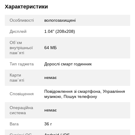
Характеристики
Особливості
вологозахищені
Дисплей
1.04" (208x208)
Об`єм
внутрішньої
64 МБ
пам`яті
Тип гаджета
Дорослі смарт годинник
Карти
немає
пам`яті
Повідомлення зі смартфона, Управління
Сповіщення
музикою, Пошук телефону
Операційна
немає
система
Вага
36 г