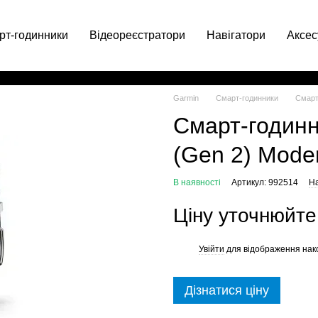
рт-годинники
Відеореєстратори
Навігатори
Аксес
063 049-66-71
Garmin
Смарт-годинники
Смарт
Смарт-годин
(Gen 2) Mode
В наявності
Артикул: 992514
На
Ціну уточнюйте
Увійти
для відображення нак
%
Дізнатися ціну