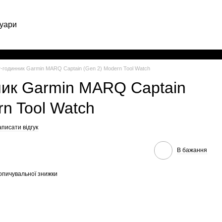
уари
Укр
-годинник Garmin MARQ Captain (Gen 2) Modern Tool Watch
ник Garmin MARQ Captain
rn Tool Watch
писати відгук
В бажання
опичувальної знижки