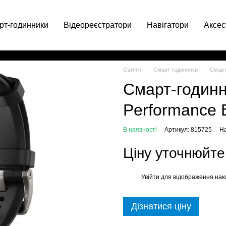
рт-годинники
Відеореєстратори
Навігатори
Аксес
063 049-66-71
Garmin
Смарт-годинники
Смарт
Смарт-годинн
Performance E
В наявності
Артикул: 815725
На
Ціну уточнюйте
Увійти
для відображення нак
%
Дізнатися ціну