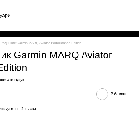
уари
Укр
-годинник Garmin MARQ Aviator Performance Edition
ик Garmin MARQ Aviator
dition
писати відгук
В бажання
опичувальної знижки