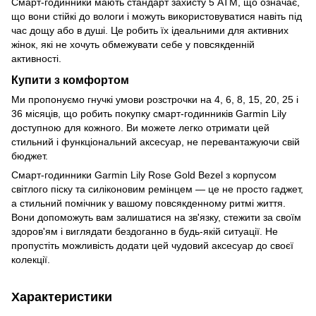
Смарт-годинники мають стандарт захисту 5 ATM, що означає,
що вони стійкі до вологи і можуть використовуватися навіть під
час дощу або в душі. Це робить їх ідеальними для активних
жінок, які не хочуть обмежувати себе у повсякденній
активності.
Купити з комфортом
Ми пропонуємо гнучкі умови розстрочки на 4, 6, 8, 15, 20, 25 і
36 місяців, що робить покупку смарт-годинників Garmin Lily
доступною для кожного. Ви можете легко отримати цей
стильний і функціональний аксесуар, не перевантажуючи свій
бюджет.
Смарт-годинники Garmin Lily Rose Gold Bezel з корпусом
світлого піску та силіконовим ремінцем — це не просто гаджет,
а стильний помічник у вашому повсякденному ритмі життя.
Вони допоможуть вам залишатися на зв'язку, стежити за своїм
здоров'ям і виглядати бездоганно в будь-якій ситуації. Не
пропустіть можливість додати цей чудовий аксесуар до своєї
колекції.
Характеристики