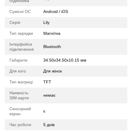
годинника
Сумісні ОС
Android / iOS
Серія
Lily
Тип зарядки
Магнітна
Інтерфейси
Bluetooth
підключення
Габарити
34.50х34.50х10.15 мм
Для кого
Для жінок
Тип матриці
TFT
Наявність
немає
SIM-карти
Сенсорний
є
екран
Час роботи
5 днів