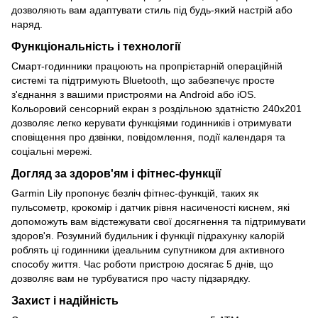
дозволяють вам адаптувати стиль під будь-який настрій або
наряд.
Функціональність і технології
Смарт-годинники працюють на пропрієтарній операційній
системі та підтримують Bluetooth, що забезпечує просте
з'єднання з вашими пристроями на Android або iOS.
Кольоровий сенсорний екран з роздільною здатністю 240x201
дозволяє легко керувати функціями годинників і отримувати
сповіщення про дзвінки, повідомлення, події календаря та
соціальні мережі.
Догляд за здоров'ям і фітнес-функції
Garmin Lily пропонує безліч фітнес-функцій, таких як
пульсометр, крокомір і датчик рівня насиченості киснем, які
допоможуть вам відстежувати свої досягнення та підтримувати
здоров'я. Розумний будильник і функції підрахунку калорій
роблять ці годинники ідеальним супутником для активного
способу життя. Час роботи пристрою досягає 5 днів, що
дозволяє вам не турбуватися про часту підзарядку.
Захист і надійність