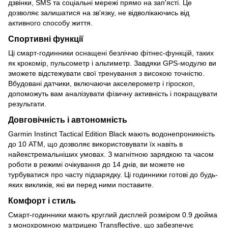
дзвінки, SMS та соціальні мережі прямо на зап'ясті. Це
дозволяє залишатися на зв'язку, не відволікаючись від
активного способу життя.
Спортивні функції
Ці смарт-годинники оснащені безліччю фітнес-функцій, таких
як крокомір, пульсометр і альтиметр. Завдяки GPS-модулю ви
зможете відстежувати свої тренування з високою точністю.
Вбудовані датчики, включаючи акселерометр і гіроскоп,
допоможуть вам аналізувати фізичну активність і покращувати
результати.
Довговічність і автономність
Garmin Instinct Tactical Edition Black мають водонепроникність
до 10 ATM, що дозволяє використовувати їх навіть в
найекстремальніших умовах. З магнітною зарядкою та часом
роботи в режимі очікування до 14 днів, ви можете не
турбуватися про часту підзарядку. Ці годинники готові до будь-
яких викликів, які ви перед ними поставите.
Комфорт і стиль
Смарт-годинники мають круглий дисплей розміром 0.9 дюйма
з монохромною матрицею Transflective, що забезпечує