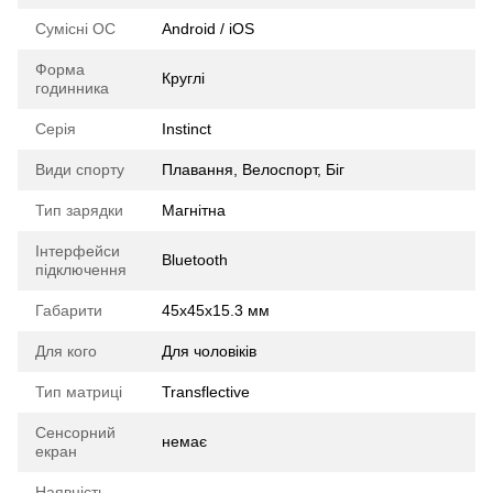
Сумісні ОС
Android / iOS
Форма
Круглі
годинника
Серія
Instinct
Види спорту
Плавання, Велоспорт, Біг
Тип зарядки
Магнітна
Інтерфейси
Bluetooth
підключення
Габарити
45x45x15.3 мм
Для кого
Для чоловіків
Тип матриці
Transflective
Сенсорний
немає
екран
Наявність