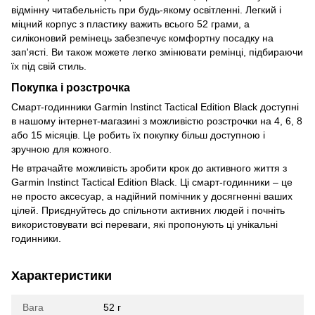
відмінну читабельність при будь-якому освітленні. Легкий і
міцний корпус з пластику важить всього 52 грами, а
силіконовий ремінець забезпечує комфортну посадку на
зап'ясті. Ви також можете легко змінювати ремінці, підбираючи
їх під свій стиль.
Покупка і розстрочка
Смарт-годинники Garmin Instinct Tactical Edition Black доступні
в нашому інтернет-магазині з можливістю розстрочки на 4, 6, 8
або 15 місяців. Це робить їх покупку більш доступною і
зручною для кожного.
Не втрачайте можливість зробити крок до активного життя з
Garmin Instinct Tactical Edition Black. Ці смарт-годинники – це
не просто аксесуар, а надійний помічник у досягненні ваших
цілей. Приєднуйтесь до спільноти активних людей і почніть
використовувати всі переваги, які пропонують ці унікальні
годинники.
Характеристики
Вага
52 г