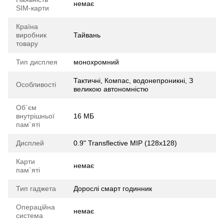
немає
SIM-карти
Країна
виробник
Тайвань
товару
Тип дисплея
монохромний
Тактичні, Компас, водонепроникні, З
Особливості
великою автономністю
Об`єм
внутрішньої
16 МБ
пам`яті
Дисплей
0.9" Transflective MIP (128x128)
Карти
немає
пам`яті
Тип гаджета
Дорослі смарт годинник
Операційна
немає
система