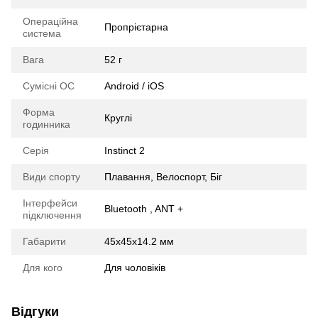
Операційна
Пропрієтарна
система
Вага
52 г
Сумісні ОС
Android / iOS
Форма
Круглі
годинника
Серія
Instinct 2
Види спорту
Плавання, Велоспорт, Біг
Інтерфейси
Bluetooth , ANT +
підключення
Габарити
45х45х14.2 мм
Для кого
Для чоловіків
Відгуки