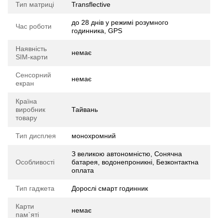
Тип матриці
Transflective
до 28 днів у режимі розумного
Час роботи
годинника, GPS
Наявність
немає
SIM-карти
Сенсорний
немає
екран
Країна
виробник
Тайвань
товару
Тип дисплея
монохромний
З великою автономністю, Сонячна
Особливості
батарея, водонепроникні, Безконтактна
оплата
Тип гаджета
Дорослі смарт годинник
Карти
немає
пам`яті