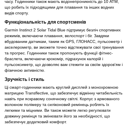
часу. Годинники також мають водонепроникність до 10 ATM,
що робить їх підходящими для плавання та інших водних
видів спорту.
Функціональність для спортсменів
Garmin Instinct 2 Solar Tidal Blue підтримує безліч спортивних
режимів, включаючи плавання, велоспорт і біг. Завдяки
вбудованим датчикам, таким як GPS, ГЛОНАСС, пульсометр і
акселерометр, ви зможете точно відстежувати свої тренування
та прогрес. Годинники також пропонують функції фітнес-
браслета, включаючи крокомір, підрахунок калорій і
пульсоксиметр, що дозволяє вам стежити за своїм здоров'ям і
фізичною активністю.
Зручність і стиль
Ці смарт-годинники мають круглий дисплей з монохромною
матрицею Transflective, що забезпечує відмінну читабельність
навіть при яскравому сонячному світлі. Корпус з армованого
волокном полімеру та силіконовий ремінець роблять їх
легкими та міцними. Ви також можете легко регулювати
довжину ремінця та змінювати його за необхідності, що
забезпечує додатковий комфорт.