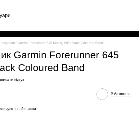
уари
Укр
-годинник Garmin Forerunner 645 Music, With Black Coloured Band
ик Garmin Forerunner 645
lack Coloured Band
писати відгук
В бажання
опичувальної знижки