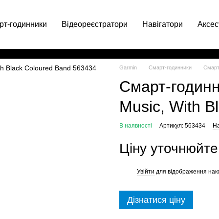
рт-годинники
Відеореєстратори
Навігатори
Аксес
063 049-66-71
Garmin
Смарт-годинники
Смарт
Смарт-годинн
Music, With B
В наявності
Артикул: 563434
На
Ціну уточнюйте
Увійти
для відображення нак
%
Дізнатися ціну