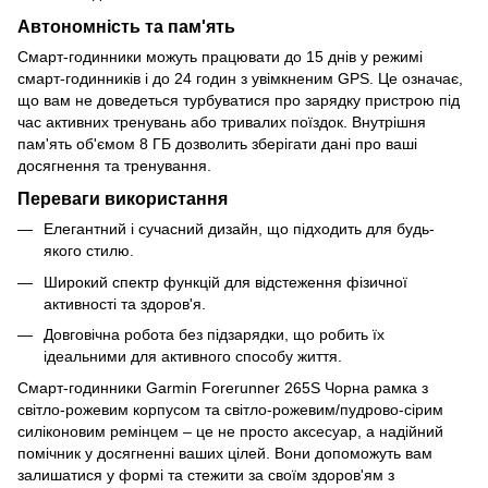
Автономність та пам'ять
Смарт-годинники можуть працювати до 15 днів у режимі
смарт-годинників і до 24 годин з увімкненим GPS. Це означає,
що вам не доведеться турбуватися про зарядку пристрою під
час активних тренувань або тривалих поїздок. Внутрішня
пам'ять об'ємом 8 ГБ дозволить зберігати дані про ваші
досягнення та тренування.
Переваги використання
Елегантний і сучасний дизайн, що підходить для будь-
якого стилю.
Широкий спектр функцій для відстеження фізичної
активності та здоров'я.
Довговічна робота без підзарядки, що робить їх
ідеальними для активного способу життя.
Смарт-годинники Garmin Forerunner 265S Чорна рамка з
світло-рожевим корпусом та світло-рожевим/пудрово-сірим
силіконовим ремінцем – це не просто аксесуар, а надійний
помічник у досягненні ваших цілей. Вони допоможуть вам
залишатися у формі та стежити за своїм здоров'ям з