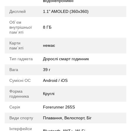
водонепроникні
Дисплей
1.1" AMOLED (360x360)
Об`єм
внутрішньої
8 ГБ
пам`яті
Карти
немає
пам`яті
Тип гаджета
Дорослі смарт годинник
Вага
39 г
Сумісні ОС
Android / iOS
Форма
Круглі
годинника
Серія
Forerunner 265S
Види спорту
Плавання, Велоспорт, Біг
Інтерфейси
Bluetooth, ANT+, Wi-Fi