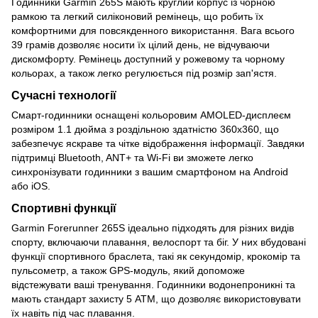
Годинники Garmin 265S мають круглий корпус із чорною
рамкою та легкий силіконовий ремінець, що робить їх
комфортними для повсякденного використання. Вага всього
39 грамів дозволяє носити їх цілий день, не відчуваючи
дискомфорту. Ремінець доступний у рожевому та чорному
кольорах, а також легко регулюється під розмір зап'ястя.
Сучасні технології
Смарт-годинники оснащені кольоровим AMOLED-дисплеєм
розміром 1.1 дюйма з роздільною здатністю 360x360, що
забезпечує яскраве та чітке відображення інформації. Завдяки
підтримці Bluetooth, ANT+ та Wi-Fi ви зможете легко
синхронізувати годинники з вашим смартфоном на Android
або iOS.
Спортивні функції
Garmin Forerunner 265S ідеально підходять для різних видів
спорту, включаючи плавання, велоспорт та біг. У них вбудовані
функції спортивного браслета, такі як секундомір, крокомір та
пульсометр, а також GPS-модуль, який допоможе
відстежувати ваші тренування. Годинники водонепроникні та
мають стандарт захисту 5 ATM, що дозволяє використовувати
їх навіть під час плавання.