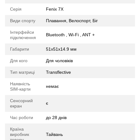
Серія
Fenix 7X
Види спорту
Плавання, Велоспорт, Біг
Інтерфейси
Bluetooth , Wi-Fi , ANT +
підключення
Габарити
51х51х14.9 мм
Для кого
Для чоловіків
Тип матриці
Transflective
Наявність
немає
SIM-карти
Сенсорний
є
екран
Час роботи
до 28 днів
Країна
виробник
Тайвань
товару