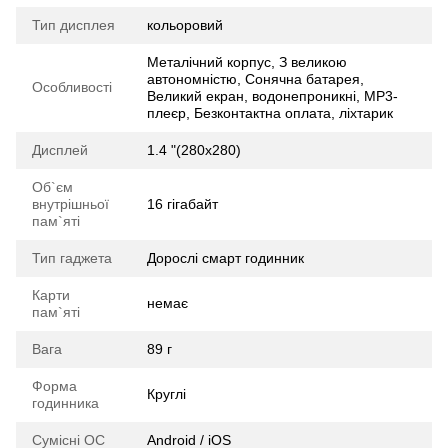
Тип дисплея
кольоровий
Металічний корпус, З великою
автономністю, Сонячна батарея,
Особливості
Великий екран, водонепроникні, MP3-
плеєр, Безконтактна оплата, ліхтарик
Дисплей
1.4 "(280х280)
Об`єм
внутрішньої
16 гігабайт
пам`яті
Тип гаджета
Дорослі смарт годинник
Карти
немає
пам`яті
Вага
89 г
Форма
Круглі
годинника
Сумісні ОС
Android / iOS