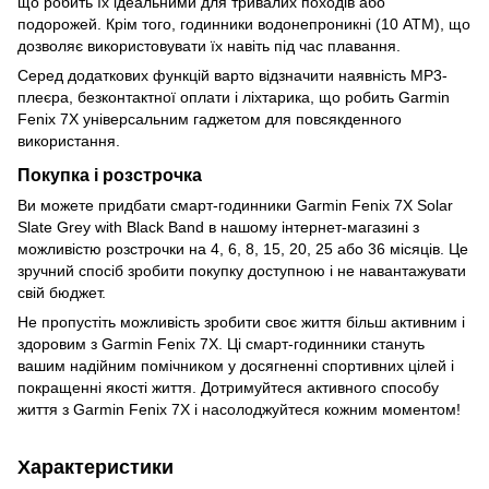
що робить їх ідеальними для тривалих походів або
подорожей. Крім того, годинники водонепроникні (10 ATM), що
дозволяє використовувати їх навіть під час плавання.
Серед додаткових функцій варто відзначити наявність MP3-
плеєра, безконтактної оплати і ліхтарика, що робить Garmin
Fenix 7X універсальним гаджетом для повсякденного
використання.
Покупка і розстрочка
Ви можете придбати смарт-годинники Garmin Fenix 7X Solar
Slate Grey with Black Band в нашому інтернет-магазині з
можливістю розстрочки на 4, 6, 8, 15, 20, 25 або 36 місяців. Це
зручний спосіб зробити покупку доступною і не навантажувати
свій бюджет.
Не пропустіть можливість зробити своє життя більш активним і
здоровим з Garmin Fenix 7X. Ці смарт-годинники стануть
вашим надійним помічником у досягненні спортивних цілей і
покращенні якості життя. Дотримуйтеся активного способу
життя з Garmin Fenix 7X і насолоджуйтеся кожним моментом!
Характеристики