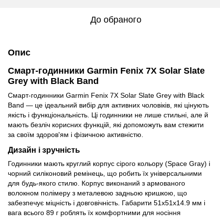
До обраного
Опис
Смарт-годинники Garmin Fenix 7X Solar Slate
Grey with Black Band
Смарт-годинники Garmin Fenix 7X Solar Slate Grey with Black
Band — це ідеальний вибір для активних чоловіків, які цінують
якість і функціональність. Ці годинники не лише стильні, але й
мають безліч корисних функцій, які допоможуть вам стежити
за своїм здоров'ям і фізичною активністю.
Дизайн і зручність
Годинники мають круглий корпус сірого кольору (Space Gray) і
чорний силіконовий ремінець, що робить їх універсальними
для будь-якого стилю. Корпус виконаний з армованого
волокном полімеру з металевою задньою кришкою, що
забезпечує міцність і довговічність. Габарити 51х51х14.9 мм і
вага всього 89 г роблять їх комфортними для носіння