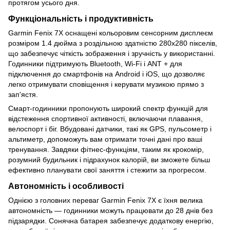
протягом усього дня.
Функціональність і продуктивність
Garmin Fenix 7X оснащені кольоровим сенсорним дисплеєм
розміром 1.4 дюйма з роздільною здатністю 280х280 пікселів,
що забезпечує чіткість зображення і зручність у використанні.
Годинники підтримують Bluetooth, Wi-Fi і ANT + для
підключення до смартфонів на Android і iOS, що дозволяє
легко отримувати сповіщення і керувати музикою прямо з
зап'ястя.
Смарт-годинники пропонують широкий спектр функцій для
відстеження спортивної активності, включаючи плавання,
велоспорт і біг. Вбудовані датчики, такі як GPS, пульсометр і
альтиметр, допоможуть вам отримати точні дані про ваші
тренування. Завдяки фітнес-функціям, таким як крокомір,
розумний будильник і підрахунок калорій, ви зможете більш
ефективно планувати свої заняття і стежити за прогресом.
Автономність і особливості
Однією з головних переваг Garmin Fenix 7X є їхня велика
автономність — годинники можуть працювати до 28 днів без
підзарядки. Сонячна батарея забезпечує додаткову енергію,