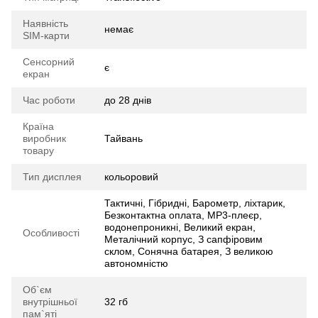
Наявність
немає
SIM-карти
Сенсорний
є
екран
Час роботи
до 28 днів
Країна
виробник
Тайвань
товару
Тип дисплея
кольоровий
Тактичні, Гібридні, Барометр, ліхтарик,
Безконтактна оплата, MP3-плеєр,
водонепроникні, Великий екран,
Особливості
Металічний корпус, З сапфіровим
склом, Сонячна батарея, З великою
автономністю
Об`єм
внутрішньої
32 гб
пам`яті