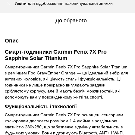
Увійти
для відображення накопичувальної знижки
%
До обраного
Опис
Смарт-годинники Garmin Fenix 7X Pro
Sapphire Solar Titanium
Смарт-годинники Garmin Fenix 7X Pro Sapphire Solar Titanium
з ремінцем Fog Gray/Ember Orange — це ідеальний вибір для
активних чоловіків, які цінують стиль і функціональність. Ці
годинники не лише прекрасно виглядають завдяки
сріблястому корпусу, але й мають безліч можливостей, які
допоможуть вам у повсякденному житті та спорті.
Функціональність і технології
Смарт-годинники Garmin Fenix 7X Pro оснащені сенсорним
кольоровим дисплеєм розміром 1.4 дюйма з роздільною
здатністю 280x280, що забезпечує відмінну читабельність в
будь-яких умовах. Вони підтримують Bluetooth, ANT+ і Wi-Fi,