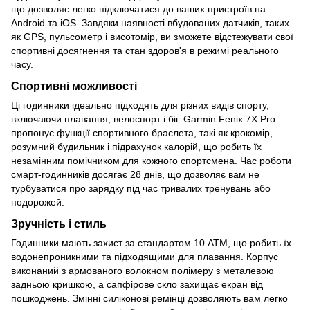
що дозволяє легко підключатися до ваших пристроїв на
Android та iOS. Завдяки наявності вбудованих датчиків, таких
як GPS, пульсометр і висотомір, ви зможете відстежувати свої
спортивні досягнення та стан здоров'я в режимі реального
часу.
Спортивні можливості
Ці годинники ідеально підходять для різних видів спорту,
включаючи плавання, велоспорт і біг. Garmin Fenix 7X Pro
пропонує функції спортивного браслета, такі як крокомір,
розумний будильник і підрахунок калорій, що робить їх
незамінним помічником для кожного спортсмена. Час роботи
смарт-годинників досягає 28 днів, що дозволяє вам не
турбуватися про зарядку під час тривалих тренувань або
подорожей.
Зручність і стиль
Годинники мають захист за стандартом 10 ATM, що робить їх
водонепроникними та підходящими для плавання. Корпус
виконаний з армованого волокном полімеру з металевою
задньою кришкою, а сапфірове скло захищає екран від
пошкоджень. Змінні силіконові ремінці дозволяють вам легко