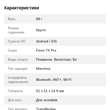
Характеристики
Вага
89 г
Форма
Круглі
годинника
Сумісні ОС
Android / iOS
Серія
Fenix 7X Pro
Види спорту
Плавання, Велоспорт, Біг
Тип зарядки
Магнітна
Інтерфейси
Bluetooth, ANT+, Wi-Fi
підключення
Габарити
51 х 51 х 14.9 мм
Для кого
Для чоловіків
Тип матриці
Transflective