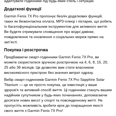
адаптувати годинники під будь-який стиль і ситуацію.
Додаткові функції
Garmin Fenix 7X Pro пропонує безліч додаткових функцій,
таких як безконтактна оплата, MP3-плеєр і ліхтарик, що робить
їх багатофункціональним інструментом для активного життя.
Ви будете отримувати сповіщення про вхідні дзвінки,
повідомлення та оновлення з соціальних мереж прямо на
зап’ясті.
Покупка і розстрочка
Придбаваючи смарт-годинники Garmin Fenix 7X Pro, ви
можете скористатися зручною розстрочкою на 4, 6, 8, 15, 20,
25 або 36 місяців. Це дозволяє вам стати власником
високоякісного пристрою без значних витрат одразу.
Вибір смарт-годинників Garmin Fenix 7X Pro Sapphire Solar
Titanium — це не просто покупка, це інвестиція у ваше
здоров'я та активний спосіб життя. Ці годинники стануть вашим
надійним супутником у будь-яких починаннях, допомагаючи
досягати нових висот у спорті та повсякденному житті. Не
пропустіть можливість зробити крок до покращення якості
свого життя з Garmin Fenix 7X Pro!