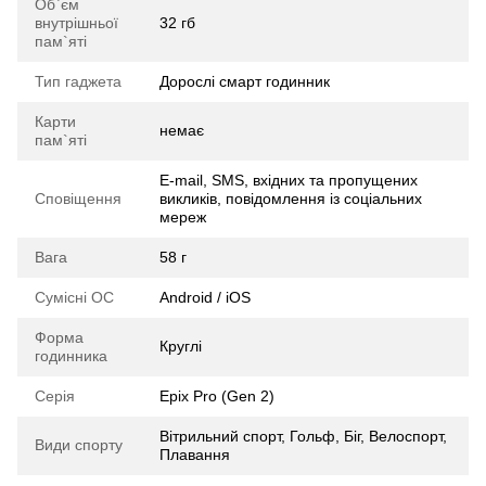
Об`єм
внутрішньої
32 гб
пам`яті
Тип гаджета
Дорослі смарт годинник
Карти
немає
пам`яті
E-mail, SMS, вхідних та пропущених
Сповіщення
викликів, повідомлення із соціальних
мереж
Вага
58 г
Сумісні ОС
Android / iOS
Форма
Круглі
годинника
Серія
Epix Pro (Gen 2)
Вітрильний спорт, Гольф, Біг, Велоспорт,
Види спорту
Плавання