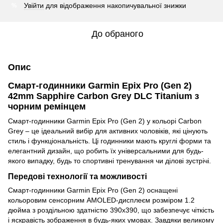
Увійти
для відображення накопичувальної знижки
%
До обраного
Опис
Смарт-годинники Garmin Epix Pro (Gen 2)
42mm Sapphire Carbon Grey DLC Titanium з
чорним ремінцем
Смарт-годинники Garmin Epix Pro (Gen 2) у кольорі Carbon
Grey – це ідеальний вибір для активних чоловіків, які цінують
стиль і функціональність. Ці годинники мають круглі форми та
елегантний дизайн, що робить їх універсальними для будь-
якого випадку, будь то спортивні тренування чи ділові зустрічі.
Передові технології та можливості
Смарт-годинники Garmin Epix Pro (Gen 2) оснащені
кольоровим сенсорним AMOLED-дисплеєм розміром 1.2
дюйма з роздільною здатністю 390x390, що забезпечує чіткість
і яскравість зображення в будь-яких умовах. Завдяки великому