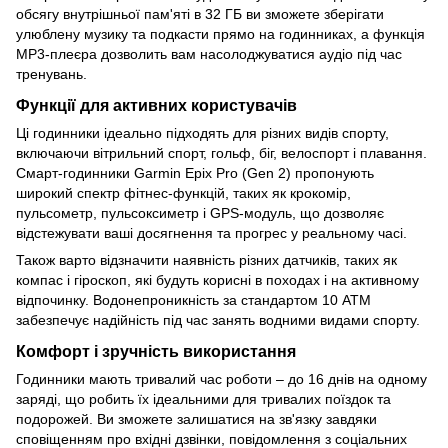
обсягу внутрішньої пам'яті в 32 ГБ ви зможете зберігати
улюблену музику та подкасти прямо на годинниках, а функція
MP3-плеєра дозволить вам насолоджуватися аудіо під час
тренувань.
Функції для активних користувачів
Ці годинники ідеально підходять для різних видів спорту,
включаючи вітрильний спорт, гольф, біг, велоспорт і плавання.
Смарт-годинники Garmin Epix Pro (Gen 2) пропонують
широкий спектр фітнес-функцій, таких як крокомір,
пульсометр, пульсоксиметр і GPS-модуль, що дозволяє
відстежувати ваші досягнення та прогрес у реальному часі.
Також варто відзначити наявність різних датчиків, таких як
компас і гіроскоп, які будуть корисні в походах і на активному
відпочинку. Водонепроникність за стандартом 10 ATM
забезпечує надійність під час занять водними видами спорту.
Комфорт і зручність використання
Годинники мають тривалий час роботи – до 16 днів на одному
заряді, що робить їх ідеальними для тривалих поїздок та
подорожей. Ви зможете залишатися на зв'язку завдяки
сповіщенням про вхідні дзвінки, повідомлення з соціальних