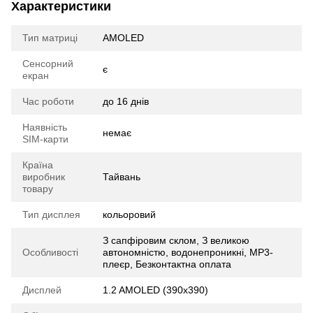
Характеристики
Тип матриці
AMOLED
Сенсорний
є
екран
Час роботи
до 16 днів
Наявність
немає
SIM-карти
Країна
виробник
Тайвань
товару
Тип дисплея
кольоровий
З сапфіровим склом, З великою
Особливості
автономністю, водонепроникні, MP3-
плеєр, Безконтактна оплата
Дисплей
1.2 AMOLED (390x390)