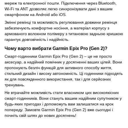
мереж та електронної пошти. Підключення через Bluetooth,
Wi-Fi та ANT дозволяє легко синхронізувати дані з вашим
смартфоном на Android або iOS.
Змінні ремінці та можливість регулювання довжини ремінця
забезпечують комфортне носіння, а матеріал корпусу з
армованого волокном полімеру з титановою задньою кришкою
гарантує довговічність і надійність.
Чому варто вибрати Garmin Epix Pro (Gen 2)?
Смарт-годинники Garmin Epix Pro (Gen 2) – це не просто
аксесуар, а надійний помічник у досягненні ваших цілей. Вони
пропонують безліч функцій для активного способу життя,
стильний дизайн і високу автономність. Ці годинники підходять
як для повсякденного використання, так і для серйозних
тренувань.
Не втрачайте можливість стати власником цих високоякісних
смарт-годинників. Вони стануть вашим надійним супутником у
будь-яких пригодах і допоможуть вам залишатися на крок
попереду. Замовте Garmin Epix Pro (Gen 2) вже сьогодні і
почніть свій шлях до нових досягнень!