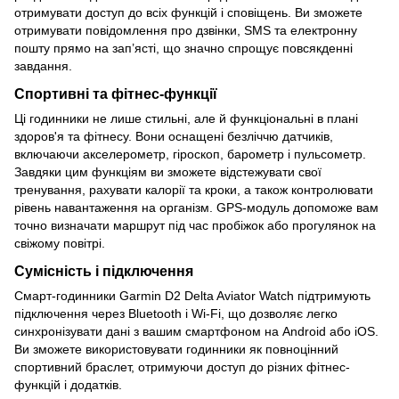
отримувати доступ до всіх функцій і сповіщень. Ви зможете
отримувати повідомлення про дзвінки, SMS та електронну
пошту прямо на зап’ясті, що значно спрощує повсякденні
завдання.
Спортивні та фітнес-функції
Ці годинники не лише стильні, але й функціональні в плані
здоров'я та фітнесу. Вони оснащені безліччю датчиків,
включаючи акселерометр, гіроскоп, барометр і пульсометр.
Завдяки цим функціям ви зможете відстежувати свої
тренування, рахувати калорії та кроки, а також контролювати
рівень навантаження на організм. GPS-модуль допоможе вам
точно визначати маршрут під час пробіжок або прогулянок на
свіжому повітрі.
Сумісність і підключення
Смарт-годинники Garmin D2 Delta Aviator Watch підтримують
підключення через Bluetooth і Wi-Fi, що дозволяє легко
синхронізувати дані з вашим смартфоном на Android або iOS.
Ви зможете використовувати годинники як повноцінний
спортивний браслет, отримуючи доступ до різних фітнес-
функцій і додатків.