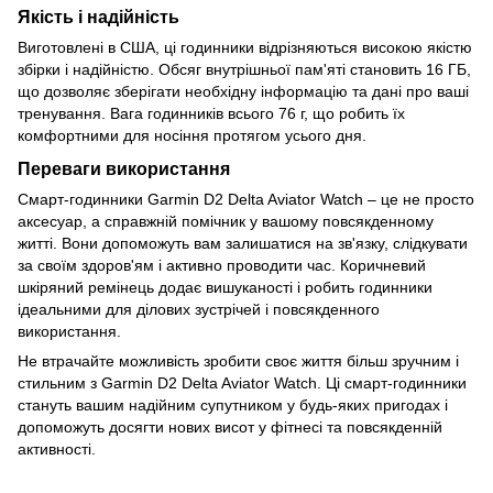
Якість і надійність
Виготовлені в США, ці годинники відрізняються високою якістю
збірки і надійністю. Обсяг внутрішньої пам'яті становить 16 ГБ,
що дозволяє зберігати необхідну інформацію та дані про ваші
тренування. Вага годинників всього 76 г, що робить їх
комфортними для носіння протягом усього дня.
Переваги використання
Смарт-годинники Garmin D2 Delta Aviator Watch – це не просто
аксесуар, а справжній помічник у вашому повсякденному
житті. Вони допоможуть вам залишатися на зв'язку, слідкувати
за своїм здоров'ям і активно проводити час. Коричневий
шкіряний ремінець додає вишуканості і робить годинники
ідеальними для ділових зустрічей і повсякденного
використання.
Не втрачайте можливість зробити своє життя більш зручним і
стильним з Garmin D2 Delta Aviator Watch. Ці смарт-годинники
стануть вашим надійним супутником у будь-яких пригодах і
допоможуть досягти нових висот у фітнесі та повсякденній
активності.