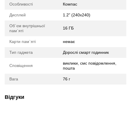
Особливості
Компас
Дисплей
1.2" (240x240)
Об`єм внутрішньої
16 ГБ
пам`яті
Карти пам`яті
немає
Тип гаджета
Дорослі смарт годинник
виклики, смс повідомлення,
Сповіщення
пошта
Вага
76 г
Відгуки