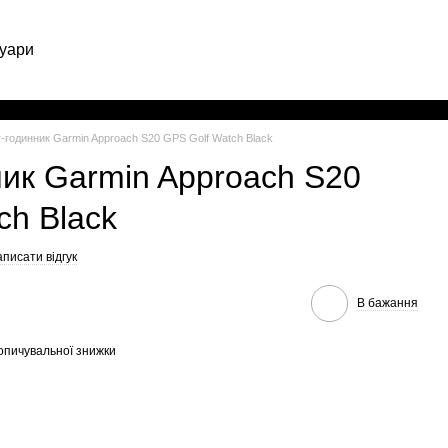
уари
Укр
-годинник Garmin Approach S20 GPS Golf Watch Black
ик Garmin Approach S20
ch Black
писати відгук
В бажання
опичувальної знижки