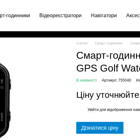
рт-годинники
Відеореєстратори
Навігатори
Аксес
063 049-66-71
Garmin
Смарт-годинники
Смарт
Смарт-годинн
GPS Golf Wat
В наявності
Артикул: 755040
На
Ціну уточнюйте
Увійти
для відображення нак
%
Дізнатися ціну