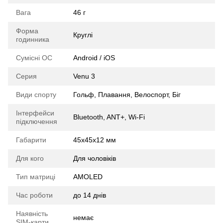
Вага
46 г
Форма
Круглі
годинника
Сумісні ОС
Android / iOS
Серия
Venu 3
Види спорту
Гольф, Плавання, Велоспорт, Біг
Інтерфейси
Bluetooth, ANT+, Wi-Fi
підключення
Габарити
45x45x12 мм
Для кого
Для чоловіків
Тип матриці
AMOLED
Час роботи
до 14 днів
Наявність
немає
SIM-карти