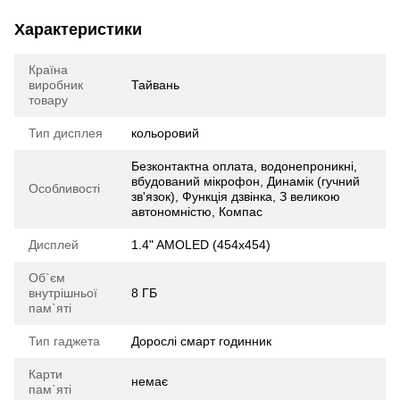
Характеристики
Країна
виробник
Тайвань
товару
Тип дисплея
кольоровий
Безконтактна оплата, водонепроникні,
вбудований мікрофон, Динамік (гучний
Особливості
зв'язок), Функція дзвінка, З великою
автономністю, Компас
Дисплей
1.4" AMOLED (454x454)
Об`єм
внутрішньої
8 ГБ
пам`яті
Тип гаджета
Дорослі смарт годинник
Карти
немає
пам`яті