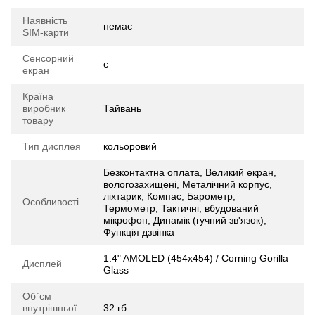
Наявність
немає
SIM-карти
Сенсорний
є
екран
Країна
виробник
Тайвань
товару
Тип дисплея
кольоровий
Безконтактна оплата, Великий екран,
вологозахищені, Металічний корпус,
ліхтарик, Компас, Барометр,
Особливості
Термометр, Тактичні, вбудований
мікрофон, Динамік (гучний зв'язок),
Функція дзвінка
1.4" AMOLED (454x454) / Corning Gorilla
Дисплей
Glass
Об`єм
внутрішньої
32 гб