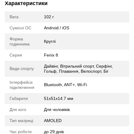
Характеристики
Вага
102 г
Сумісні ОС
Android / iOS
Форма
Круглі
годинника
Серия
Fenix 8
Дайвінг, Вітрильний спорт, Серфінг,
Види спорту
Гольф, Плавання, Велоспорт, Біг
Інтерфейси
Bluetooth, ANT+, Wi-Fi
підключення
Габарити
51x51x14.7 мм
Для кого
Для чоловіків
Тип матриці
AMOLED
Час роботи
до 29 днів