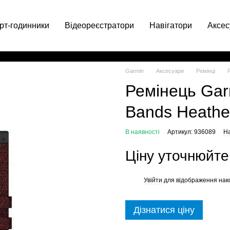
рт-годинники
Відеореєстратори
Навігатори
Аксес
063 049-66-71
Garmin
Аксесуари
Ремінці
Ремінець Gar
Bands Heathe
В наявності
Артикул: 936089
На
Ціну уточнюйте
Увійти
для відображення нак
%
Дізнатися ціну