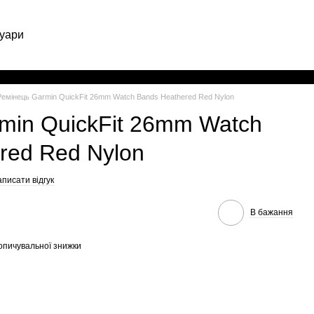
уари
Укр
Ремінець Garmin QuickFit 26mm Watch Bands Heathered Red Nylon
min QuickFit 26mm Watch
red Red Nylon
писати відгук
В бажання
опичувальної знижки