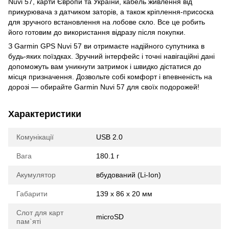
Nuvi 57, карти Європи та України, кабель живлення від
прикурювача з датчиком заторів, а також кріплення-присоска
для зручного встановлення на лобове скло. Все це робить
його готовим до використання відразу після покупки.
З Garmin GPS Nuvi 57 ви отримаєте надійного супутника в
будь-яких поїздках. Зручний інтерфейс і точні навігаційні дані
допоможуть вам уникнути затримок і швидко дістатися до
місця призначення. Дозвольте собі комфорт і впевненість на
дорозі — обирайте Garmin Nuvi 57 для своїх подорожей!
Характеристики
Комунікації
USB 2.0
Вага
180.1 г
Акумулятор
вбудований (Li-Ion)
Габарити
139 х 86 х 20 мм
Слот для карт
microSD
пам`яті