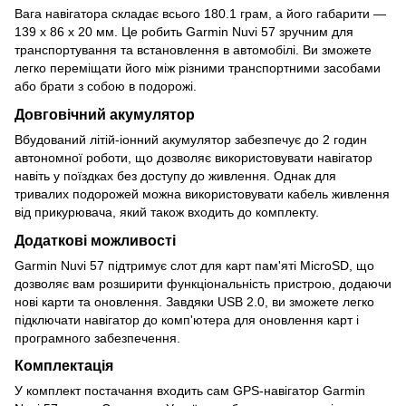
Вага навігатора складає всього 180.1 грам, а його габарити —
139 х 86 х 20 мм. Це робить Garmin Nuvi 57 зручним для
транспортування та встановлення в автомобілі. Ви зможете
легко переміщати його між різними транспортними засобами
або брати з собою в подорожі.
Довговічний акумулятор
Вбудований літій-іонний акумулятор забезпечує до 2 годин
автономної роботи, що дозволяє використовувати навігатор
навіть у поїздках без доступу до живлення. Однак для
тривалих подорожей можна використовувати кабель живлення
від прикурювача, який також входить до комплекту.
Додаткові можливості
Garmin Nuvi 57 підтримує слот для карт пам'яті MicroSD, що
дозволяє вам розширити функціональність пристрою, додаючи
нові карти та оновлення. Завдяки USB 2.0, ви зможете легко
підключати навігатор до комп'ютера для оновлення карт і
програмного забезпечення.
Комплектація
У комплект постачання входить сам GPS-навігатор Garmin