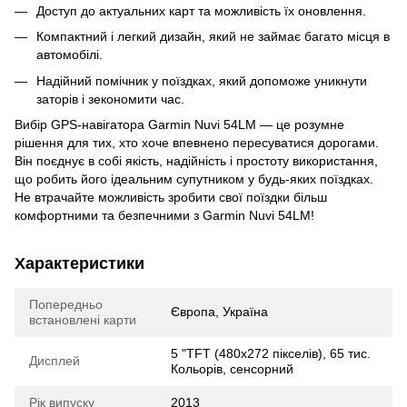
Доступ до актуальних карт та можливість їх оновлення.
Компактний і легкий дизайн, який не займає багато місця в
автомобілі.
Надійний помічник у поїздках, який допоможе уникнути
заторів і зекономити час.
Вибір GPS-навігатора Garmin Nuvi 54LM — це розумне
рішення для тих, хто хоче впевнено пересуватися дорогами.
Він поєднує в собі якість, надійність і простоту використання,
що робить його ідеальним супутником у будь-яких поїздках.
Не втрачайте можливість зробити свої поїздки більш
комфортними та безпечними з Garmin Nuvi 54LM!
Характеристики
Попередньо
Європа, Україна
встановлені карти
5 "TFT (480х272 пікселів), 65 тис.
Дисплей
Кольорів, сенсорний
Рік випуску
2013