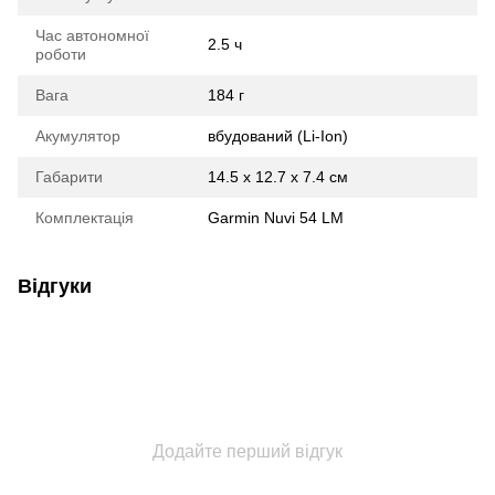
Час автономної
2.5 ч
роботи
Вага
184 г
Акумулятор
вбудований (Li-Ion)
Габарити
14.5 x 12.7 x 7.4 см
Комплектація
Garmin Nuvi 54 LM
Відгуки
Додайте перший відгук