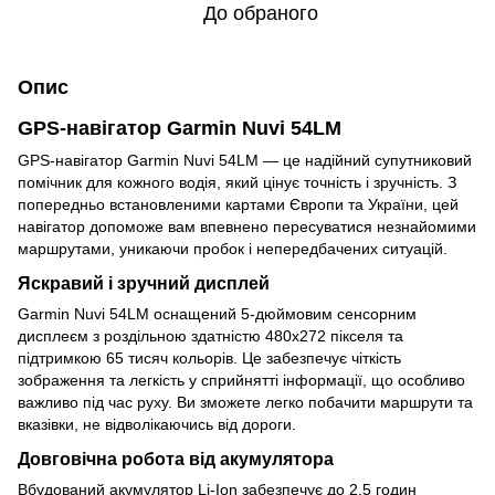
До обраного
Опис
GPS-навігатор Garmin Nuvi 54LM
GPS-навігатор Garmin Nuvi 54LM — це надійний супутниковий
помічник для кожного водія, який цінує точність і зручність. З
попередньо встановленими картами Європи та України, цей
навігатор допоможе вам впевнено пересуватися незнайомими
маршрутами, уникаючи пробок і непередбачених ситуацій.
Яскравий і зручний дисплей
Garmin Nuvi 54LM оснащений 5-дюймовим сенсорним
дисплеєм з роздільною здатністю 480x272 пікселя та
підтримкою 65 тисяч кольорів. Це забезпечує чіткість
зображення та легкість у сприйнятті інформації, що особливо
важливо під час руху. Ви зможете легко побачити маршрути та
вказівки, не відволікаючись від дороги.
Довговічна робота від акумулятора
Вбудований акумулятор Li-Ion забезпечує до 2.5 годин