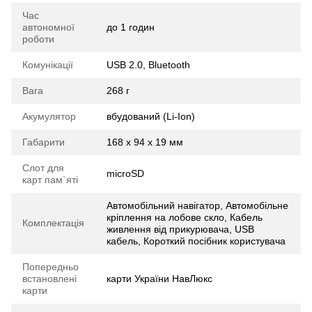
Час
автономної
до 1 годин
роботи
Комунікації
USB 2.0, Bluetooth
Вага
268 г
Акумулятор
вбудований (Li-Ion)
Габарити
168 x 94 x 19 мм
Слот для
microSD
карт пам`яті
Автомобільний навігатор, Автомобільне
кріплення на лобове скло, Кабель
Комплектація
живлення від прикурювача, USB
кабель, Короткий посібник користувача
Попередньо
встановлені
карти України НавЛюкс
карти