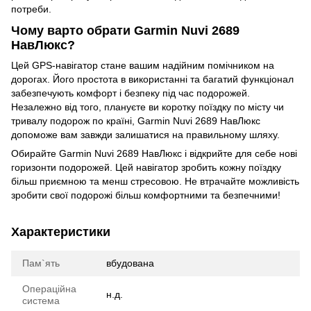
потреби.
Чому варто обрати Garmin Nuvi 2689
НавЛюкс?
Цей GPS-навігатор стане вашим надійним помічником на
дорогах. Його простота в використанні та багатий функціонал
забезпечують комфорт і безпеку під час подорожей.
Незалежно від того, плануєте ви коротку поїздку по місту чи
тривалу подорож по країні, Garmin Nuvi 2689 НавЛюкс
допоможе вам завжди залишатися на правильному шляху.
Обирайте Garmin Nuvi 2689 НавЛюкс і відкрийте для себе нові
горизонти подорожей. Цей навігатор зробить кожну поїздку
більш приємною та менш стресовою. Не втрачайте можливість
зробити свої подорожі більш комфортними та безпечними!
Характеристики
Пам`ять
вбудована
Операційна
н.д.
система