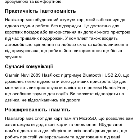
зрозумілою та комфортною.
Практичність і автономність
Навігатор має вбудований акумулятор, який забезпечує до
одного години роботи без підзарядки. Це достатньо для
коротких поїздок або використання як допоміжного пристрою
під час тривалих подорожей. У комплект також входять
автомобільне кріплення на лобове скло та кабель живлення
від прикурювача, що робить його використання ще більш
зручним.
Сучасні комунікації
Garmin Nuvi 2689 НавЛюкс підтримує Bluetooth і USB 2.0, що
дозволяє легко підключати його до інших пристроїв. Це дає
можливість використовувати навігатор в режимі Hands-Free,
що особливо зручно для водіїв. Ви зможете відповідати на
дзвінки, не відволікаючись від дороги.
Розширюваність і пам'ять
Навігатор має слот для карт пам'яті MicroSD, що дозволяє вам
завантажувати додаткові карти та оновлення. Вбудованої
пам'яті достатньо для зберігання всіх необхідних даних, що
робить пристрій універсальним та адаптованим під ваші