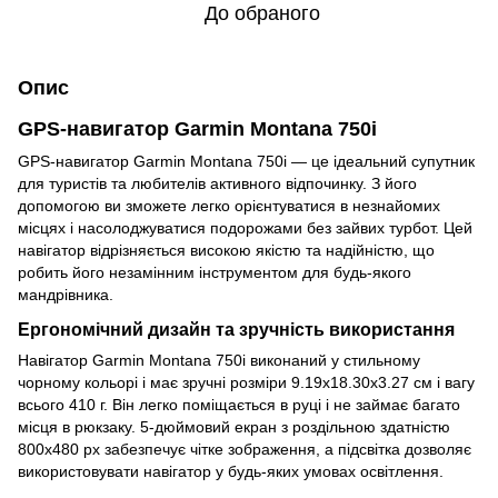
До обраного
Опис
GPS-навигатор Garmin Montana 750i
GPS-навигатор Garmin Montana 750i — це ідеальний супутник
для туристів та любителів активного відпочинку. З його
допомогою ви зможете легко орієнтуватися в незнайомих
місцях і насолоджуватися подорожами без зайвих турбот. Цей
навігатор відрізняється високою якістю та надійністю, що
робить його незамінним інструментом для будь-якого
мандрівника.
Ергономічний дизайн та зручність використання
Навігатор Garmin Montana 750i виконаний у стильному
чорному кольорі і має зручні розміри 9.19x18.30x3.27 см і вагу
всього 410 г. Він легко поміщається в руці і не займає багато
місця в рюкзаку. 5-дюймовий екран з роздільною здатністю
800x480 px забезпечує чітке зображення, а підсвітка дозволяє
використовувати навігатор у будь-яких умовах освітлення.