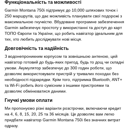
Функціональність та можливості
Garmin Montana 750i підтримує до 10,000 шляхових точок і
250 маршрутів, що дає можливість планувати свої подорожі з
максимальною гнучкістю. Вбудоване програмне забезпечення
Garmin забезпечує простоту у використанні та доступ до карт
ТОПО Європи та України, що робить навігатор ідеальним для
тих, хто любить досліджувати нові місця.
Довговічність та надійність
З водонепроникним корпусом та зовнішньою антеною, цей
навігатор готовий до будь-яких пригод, будь то дощ чи складні
умови. Акумулятор забезпечує до 300 годин роботи, що
дозволяє використовувати пристрій у тривалих походах без
необхідності підзарядки. Крім того, підтримка Bluetooth, ANT+
та Wi-Fi робить його сумісним з іншими пристроями та
дозволяє обмінюватися даними.
Гнучкі умови оплати
Ми пропонуємо різні варіанти розстрочки, включаючи кредит
на 4, 6, 8, 15, 20, 25 та 36 місяців. Це дозволяє вам легко
придбати навігатор Garmin Montana 750i без значних витрат
одразу.