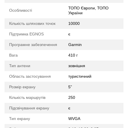
ТОПО Європи, ТОПО
Особливості
України
Кількість шляхових точок
10000
Підтримка EGNOS
є
Програмне забезпечення
Garmin
Вага
410 г
Тип антени
зовнішня
Область застосування
туристичний
Розмір екрану
5”
Кількість маршрутів
250
Підсвічування екрану
є
Тип екрану
WVGA