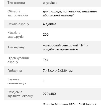
Тип антени
внутрішня
Область
для походів, полювання, плавання
застосування
або міської навігації
Розмір екрану
4 дюйма
Кількість
200
маршрутів
кольоровий сенсорний TFT з
Тип екрану
подвійною орієнтацією
Підсвічування
Так
екрану
Габарити
7.48x14.42x3.64 cм
Звукова
+
сигналізація
Роздільна
272х480
здатність екрану
Garmin Montana 650t / Літій-іонний