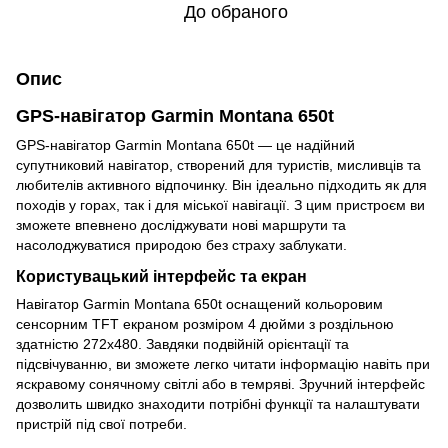
До обраного
Опис
GPS-навігатор Garmin Montana 650t
GPS-навігатор Garmin Montana 650t — це надійний
супутниковий навігатор, створений для туристів, мисливців та
любителів активного відпочинку. Він ідеально підходить як для
походів у горах, так і для міської навігації. З цим пристроєм ви
зможете впевнено досліджувати нові маршрути та
насолоджуватися природою без страху заблукати.
Користувацький інтерфейс та екран
Навігатор Garmin Montana 650t оснащений кольоровим
сенсорним TFT екраном розміром 4 дюйми з роздільною
здатністю 272х480. Завдяки подвійній орієнтації та
підсвічуванню, ви зможете легко читати інформацію навіть при
яскравому сонячному світлі або в темряві. Зручний інтерфейс
дозволить швидко знаходити потрібні функції та налаштувати
пристрій під свої потреби.