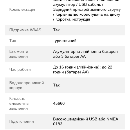
акумулятор / USB кабель /
Комплектація
Зарядний пристрій змінного струму
/ Керівництво користувача на диску
/ Коротка інструкція
Підтримка WAAS
Так
Тип
туристичний
Елементи
Акумуляторна літій-іонна батарея
живлення
або 3 батареї AA
До 16 годин (літій-іонна); до 22
Час роботи
годин (батареї AA)
Водонепроникний
Так
корпус
Кількість
елементів
45660
живлення
Високошвидкісний USB або NMEA
Підключення
0183