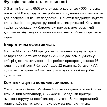
Функціональність та можливості
З Garmin Montana 650t ви отримаєте доступ до 4000 путевих
точок та 200 маршрутів, що робить його ідеальним помічником
для планування ваших подорожей. Пристрій підтримує звукову
сигналізацію, що додає зручності при використанні. Крім того,
навігатор оснащений барометричним альтиметром, який
допомагає відстежувати зміни висоти, що особливо корисно в
горах.
Енергетична ефективність
Garmin Montana 650t працює на літій-іонній акумуляторній
батареї або на трьох батареях AA, що дає вам гнучкість у
виборі джерела живлення. Час роботи пристрою досягає 16
годин на літій-іонній батареї та до 22 годин на батареях AA,
що дозволяє тривалий час використовувати навігатор без
підзарядки.
Комплектація та водонепроникність
У комплекті з Garmin Montana 650t ви знайдете все необхідне:
літій-іонний акумулятор, USB кабель, зарядний пристрій
змінного струму та посібник користувача. Водонепроникний
корпус забезпечує захист пристрою від несприятливих