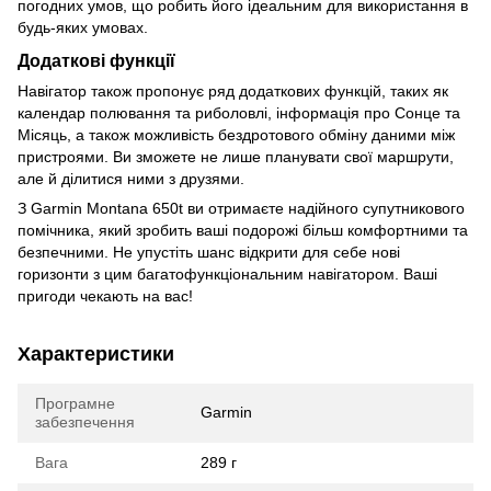
погодних умов, що робить його ідеальним для використання в
будь-яких умовах.
Додаткові функції
Навігатор також пропонує ряд додаткових функцій, таких як
календар полювання та риболовлі, інформація про Сонце та
Місяць, а також можливість бездротового обміну даними між
пристроями. Ви зможете не лише планувати свої маршрути,
але й ділитися ними з друзями.
З Garmin Montana 650t ви отримаєте надійного супутникового
помічника, який зробить ваші подорожі більш комфортними та
безпечними. Не упустіть шанс відкрити для себе нові
горизонти з цим багатофункціональним навігатором. Ваші
пригоди чекають на вас!
Характеристики
Програмне
Garmin
забезпечення
Вага
289 г