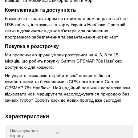
навігації та можливість використання в морі.
Комплектація та доступність
В комплекті з навігатором ви отримаєте ремінець на зап’ясті,
USB кабель, інструкцію та карту України НавЛюкс. Пристрій
легко підключається до комп'ютера для оновлення
програмного забезпечення та завантаження нових карт.
Покупка в розстрочку
Ми пропонуємо зручні умови розстрочки на 4, 6, 8 та 15
місяців, що робить покупку Garmin GPSMAP 78s НавЛюкс
доступною для кожного.
Не упустіть можливість зробити свої подорожі більш
комфортними та безпечними з GPS-навігатором Garmin
GPSMAP 78s НавЛюкс. Цей надійний помічник допоможе вам
відкривати нові маршрути та насолоджуватися природою без
зайвих турбот. Зробіть крок до нових пригод вже сьогодні!
Характеристики
Підсвічування
є
екрану