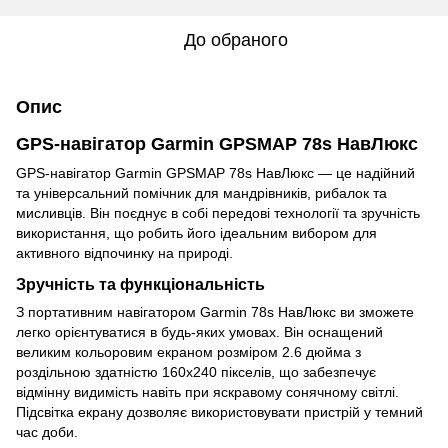
До обраного
Опис
GPS-навігатор Garmin GPSMAP 78s НавЛюкс
GPS-навігатор Garmin GPSMAP 78s НавЛюкс — це надійний
та універсальний помічник для мандрівників, рибалок та
мисливців. Він поєднує в собі передові технології та зручність
використання, що робить його ідеальним вибором для
активного відпочинку на природі.
Зручність та функціональність
З портативним навігатором Garmin 78s НавЛюкс ви зможете
легко орієнтуватися в будь-яких умовах. Він оснащений
великим кольоровим екраном розміром 2.6 дюйма з
роздільною здатністю 160x240 пікселів, що забезпечує
відмінну видимість навіть при яскравому сонячному світлі.
Підсвітка екрану дозволяє використовувати пристрій у темний
час доби.