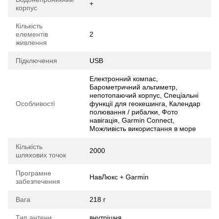
+
корпус
Кількість
елементів
2
живлення
Підключення
USB
Електронний компас,
Барометричний альтиметр,
непотопаючий корпус, Спеціальні
Особливості
функції для геокешинга, Календар
полювання / рибалки, Фото
навігація, Garmin Connect,
Можливість використання в море
Кількість
2000
шляхових точок
Програмне
НавЛюкс + Garmin
забезпечення
Вага
218 г
Тип антени
внутрішня