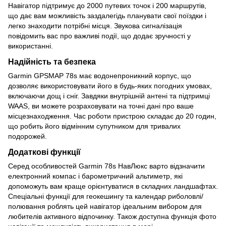
Навігатор підтримує до 2000 путевих точок і 200 маршрутів,
що дає вам можливість заздалегідь планувати свої поїздки і
легко знаходити потрібні місця. Звукова сигналізація
повідомить вас про важливі події, що додає зручності у
використанні.
Надійність та безпека
Garmin GPSMAP 78s має водонепроникний корпус, що
дозволяє використовувати його в будь-яких погодних умовах,
включаючи дощ і сніг. Завдяки внутрішній антені та підтримці
WAAS, ви можете розраховувати на точні дані про ваше
місцезнаходження. Час роботи пристрою складає до 20 годин,
що робить його відмінним супутником для тривалих
подорожей.
Додаткові функції
Серед особливостей Garmin 78s НавЛюкс варто відзначити
електронний компас і барометричний альтиметр, які
допоможуть вам краще орієнтуватися в складних ландшафтах.
Спеціальні функції для геокешингу та календар риболовлі/
полювання роблять цей навігатор ідеальним вибором для
любителів активного відпочинку. Також доступна функція фото