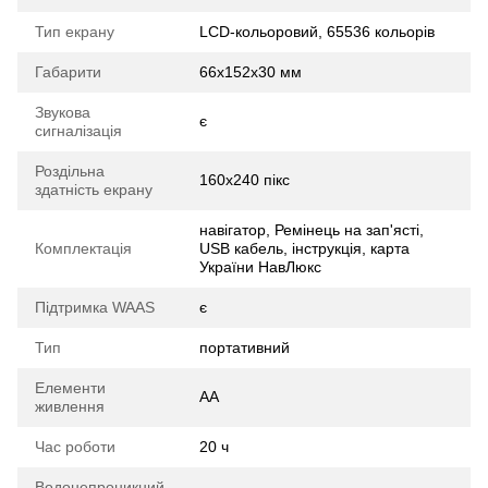
Тип екрану
LCD-кольоровий, 65536 кольорів
Габарити
66x152x30 мм
Звукова
є
сигналізація
Роздільна
160x240 пікс
здатність екрану
навігатор, Ремінець на зап'ясті,
Комплектація
USB кабель, інструкція, карта
України НавЛюкс
Підтримка WAAS
є
Тип
портативний
Елементи
AA
живлення
Час роботи
20 ч
Водонепроникний