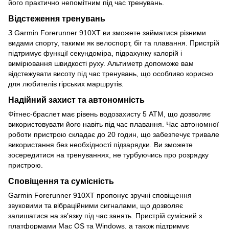
його практично непомітним під час тренувань.
Відстеження тренувань
З Garmin Forerunner 910XT ви зможете займатися різними
видами спорту, такими як велоспорт, біг та плавання. Пристрій
підтримує функції секундоміра, підрахунку калорій і
вимірювання швидкості руху. Альтиметр допоможе вам
відстежувати висоту під час тренувань, що особливо корисно
для любителів гірських маршрутів.
Надійний захист та автономність
Фітнес-браслет має рівень водозахисту 5 ATM, що дозволяє
використовувати його навіть під час плавання. Час автономної
роботи пристрою складає до 20 годин, що забезпечує тривале
використання без необхідності підзарядки. Ви зможете
зосередитися на тренуваннях, не турбуючись про розрядку
пристрою.
Сповіщення та сумісність
Garmin Forerunner 910XT пропонує зручні сповіщення
звуковими та вібраційними сигналами, що дозволяє
залишатися на зв’язку під час занять. Пристрій сумісний з
платформами Mac OS та Windows, а також підтримує