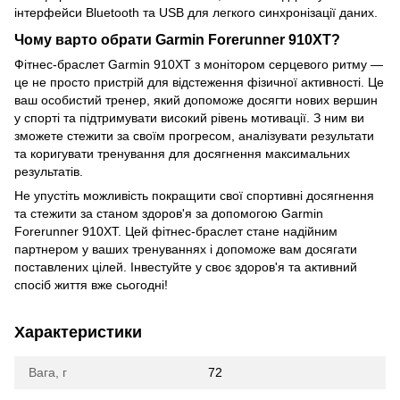
інтерфейси Bluetooth та USB для легкого синхронізації даних.
Чому варто обрати Garmin Forerunner 910XT?
Фітнес-браслет Garmin 910XT з монітором серцевого ритму —
це не просто пристрій для відстеження фізичної активності. Це
ваш особистий тренер, який допоможе досягти нових вершин
у спорті та підтримувати високий рівень мотивації. З ним ви
зможете стежити за своїм прогресом, аналізувати результати
та коригувати тренування для досягнення максимальних
результатів.
Не упустіть можливість покращити свої спортивні досягнення
та стежити за станом здоров'я за допомогою Garmin
Forerunner 910XT. Цей фітнес-браслет стане надійним
партнером у ваших тренуваннях і допоможе вам досягати
поставлених цілей. Інвестуйте у своє здоров'я та активний
спосіб життя вже сьогодні!
Характеристики
Вага, г
72