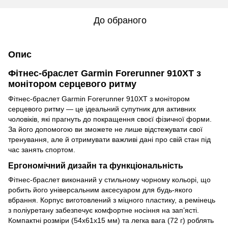
До обраного
Опис
Фітнес-браслет Garmin Forerunner 910XT з
монітором серцевого ритму
Фітнес-браслет Garmin Forerunner 910XT з монітором
серцевого ритму — це ідеальний супутник для активних
чоловіків, які прагнуть до покращення своєї фізичної форми.
За його допомогою ви зможете не лише відстежувати свої
тренування, але й отримувати важливі дані про свій стан під
час занять спортом.
Ергономічний дизайн та функціональність
Фітнес-браслет виконаний у стильному чорному кольорі, що
робить його універсальним аксесуаром для будь-якого
вбрання. Корпус виготовлений з міцного пластику, а ремінець
з поліуретану забезпечує комфортне носіння на зап’ясті.
Компактні розміри (54x61x15 мм) та легка вага (72 г) роблять