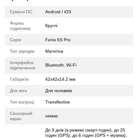
Сумісні ОС
Android / iOS
Форма
Круглі
годинника
Серія
Fenix 6S Pro
Тип зарядки
Магнітна
Інтерфейси
Bluetooth, Wi-Fi
підключення
Габарити
42x42x14.2 мм
Для кого
Для чоловіків
Тип матриці
Transflective
Сенсорний
немає
екран
До 9 днів (в режимі смарт-годин), до 25
годин (GPS), до 6 годин (GPS + музика),