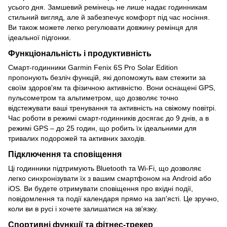
усього дня. Замшевий ремінець не лише надає годинникам
стильний вигляд, але й забезпечує комфорт під час носіння.
Ви також можете легко регулювати довжину ремінця для
ідеальної підгонки.
Функціональність і продуктивність
Смарт-годинники Garmin Fenix 6S Pro Solar Edition
пропонують безліч функцій, які допоможуть вам стежити за
своїм здоров'ям та фізичною активністю. Вони оснащені GPS,
пульсометром та альтиметром, що дозволяє точно
відстежувати ваші тренування та активність на свіжому повітрі.
Час роботи в режимі смарт-годинників досягає до 9 днів, а в
режимі GPS – до 25 годин, що робить їх ідеальними для
тривалих подорожей та активних заходів.
Підключення та сповіщення
Ці годинники підтримують Bluetooth та Wi-Fi, що дозволяє
легко синхронізувати їх з вашим смартфоном на Android або
iOS. Ви будете отримувати сповіщення про вхідні події,
повідомлення та події календаря прямо на зап'ясті. Це зручно,
коли ви в русі і хочете залишатися на зв'язку.
Спортивні функції та фітнес-трекер