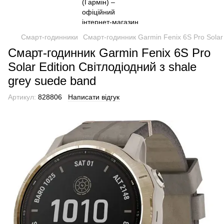
Смарт-годинники
Смарт-годинник Garmin Fenix ​​6S Pro Solar
Смарт-годинник Garmin Fenix ​​6S Pro
Solar Edition Світлодіодний з shale
grey suede band
Артикул:
828806
Написати відгук