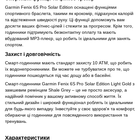
Garmin Fenix 6S Pro Solar Edition оснащені функціями
спортивного браслета, такими як крокомір, підрахунок калорій
та відстеження швидкості руху. Ці функції допоможуть вам
досягти ваших фітнес-цілей і стежити за прогресом. Крім того,
годинники підтримують безконтактну оплату та мають
вбудований MP3-плеєр, що робить їх ідеальними для занять
спортом.
Захист і довговічність
Смарт-годинники мають стандарт захисту 10 ATM, що робить
їх водонепроникними. Ви можете не турбуватися про те, що
годинники пошкодяться під час дощу або в басейні.
Смарт-годинники Garmin Fenix 6S Pro Solar Edition Light Gold з
замшевим ремінцем Shale Grey – це не просто аксесуар, а
надійний помічник у вашому активному способі життя. Їх
стильний дизайн і широкий функціонал роблять їх ідеальними
для будь-якого випадку. Інвестуйте у своє здоров'я та комфорт,
обираючи ці годинники для повсякденного використання та
тренувань.
Характеристики