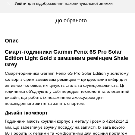
Увійти
для відображення накопичувальної знижки
%
До обраного
Опис
Смарт-годинники Garmin Fenix 6S Pro Solar
Edition Light Gold з замшевим ремінцем Shale
Grey
Смарт-годинники Garmin Fenix 6S Pro Solar Edition у золотому
кольорі з сірим замшевим ремінцем – це ідеальний вибір для
активних чоловіків, які цінують стиль та функціональність. Ці
годинники об'єднують у собі передові технології та елегантний
дизайн, що робить їх незамінним аксесуаром для
повсякденного життя та занять спортом.
Дизайн і комфорт
Годинники мають круглий корпус з металу і розмір 42x42x14.2
мм, що забезпечує зручну посадку на зап'ясті. Їх вага всього
60 г робить їх легкими та комфортними для носіння протягом