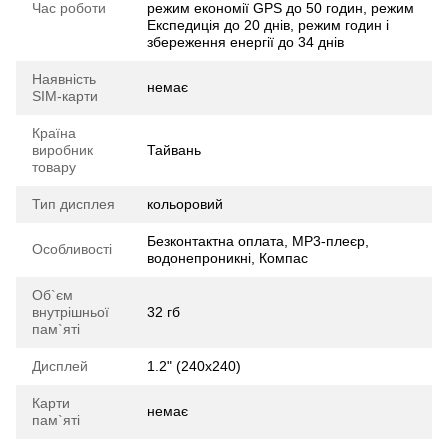
Час роботи
режим економії GPS до 50 годин, режим
Експедиція до 20 днів, режим годин і
збереження енергії до 34 днів
Наявність
немає
SIM-карти
Країна
виробник
Тайвань
товару
Тип дисплея
кольоровий
Безконтактна оплата, MP3-плеєр,
Особливості
водонепроникні, Компас
Об`єм
внутрішньої
32 гб
пам`яті
Дисплей
1.2" (240x240)
Карти
немає
пам`яті