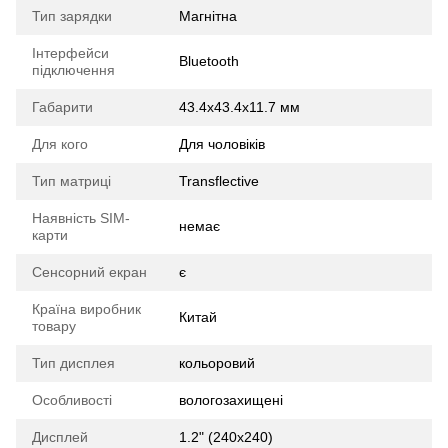
Тип зарядки
Магнітна
Інтерфейси
Bluetooth
підключення
Габарити
43.4x43.4x11.7 мм
Для кого
Для чоловіків
Тип матриці
Transflective
Наявність SIM-
немає
карти
Сенсорний екран
є
Країна виробник
Китай
товару
Тип дисплея
кольоровий
Особливості
вологозахищені
Дисплей
1.2" (240x240)