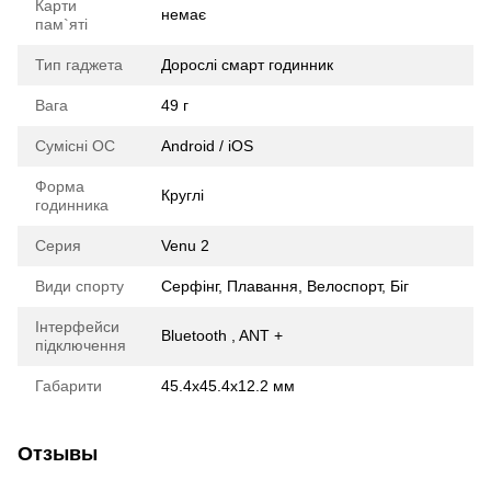
Карти
немає
пам`яті
Тип гаджета
Дорослі смарт годинник
Вага
49 г
Сумісні ОС
Android / iOS
Форма
Круглі
годинника
Серия
Venu 2
Види спорту
Серфінг, Плавання, Велоспорт, Біг
Інтерфейси
Bluetooth , ANT +
підключення
Габарити
45.4х45.4х12.2 мм
Отзывы