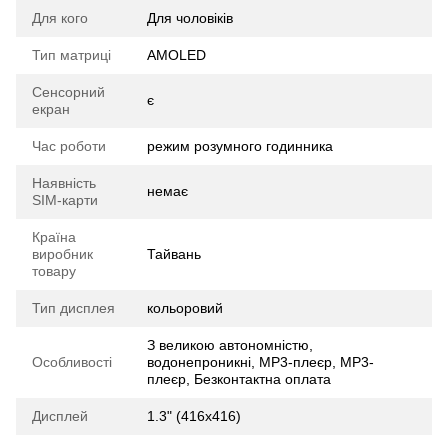
Для кого
Для чоловіків
Тип матриці
AMOLED
Сенсорний
є
екран
Час роботи
режим розумного годинника
Наявність
немає
SIM-карти
Країна
виробник
Тайвань
товару
Тип дисплея
кольоровий
З великою автономністю,
Особливості
водонепроникні, MP3-плеєр, MP3-
плеєр, Безконтактна оплата
Дисплей
1.3" (416x416)