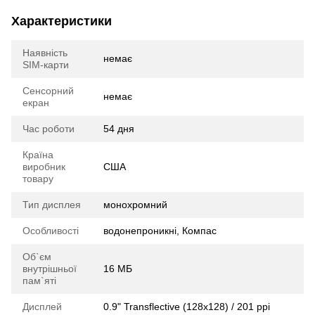
Характеристики
Наявність
немає
SIM-карти
Сенсорний
немає
екран
Час роботи
54 дня
Країна
виробник
США
товару
Тип дисплея
монохромний
Особливості
водонепроникні, Компас
Об`єм
внутрішньої
16 МБ
пам`яті
Дисплей
0.9" Transflective (128x128) / 201 ppi