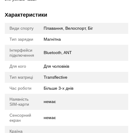
Характеристики
Види спорту
Плавання, Велоспорт, Біг
Тип зарядки
Магнітна
Інтерфейси
Bluetooth, ANT
підключення
Для кого
Для чоловіків
Тип матриці
Transflective
Час роботи
Більше 3-х днів
Наявність
немає
SIM-карти
Сенсорний
немає
екран
Країна