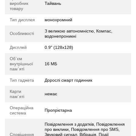
виробник
Тайвань
товару
Тип дисплея
монохромний
З великою автономністю, Компас,
Особливості
водонепроникні
Дисплей
0.9" (128x128)
Об`єм
внутрішньої
16 МБ
пам`яті
Тип гаджета
Дорослі смарт годинник
Карти
немає
пам`яті
Операційна
Пропрієтарна
система
Повідомлення з додатків, Повідомлення
про виклики, Повідомлення про SMS,
Сповіщення
Звуковий сигнал, Вібрація, Події