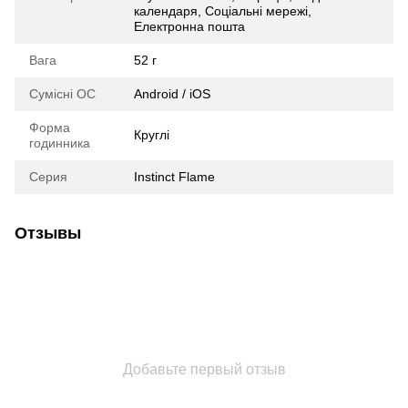
календаря, Соціальні мережі,
Електронна пошта
Вага
52 г
Сумісні ОС
Android / iOS
Форма
Круглі
годинника
Серия
Instinct Flame
Отзывы
Добавьте первый отзыв