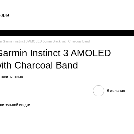
уары
Рус
 Garmin Instinct 3 AMOLED 50mm Black with Charcoal Band
armin Instinct 3 AMOLED
ith Charcoal Band
тавить отзыв
е
В желания
пительной скидки