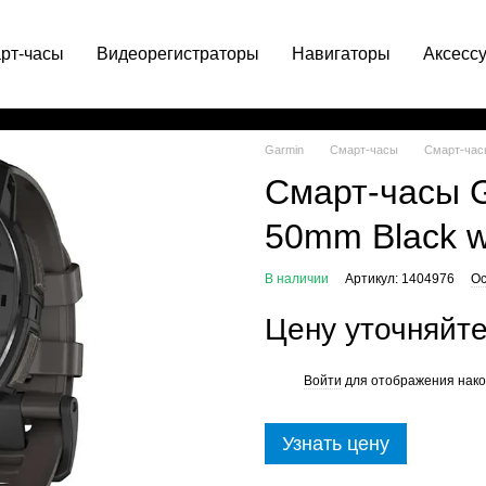
рт-часы
Видеорегистраторы
Навигаторы
Аксесс
063 049-66-71
Garmin
Смарт-часы
Смарт-часы
Смарт-часы G
50mm Black w
В наличии
Артикул: 1404976
Ос
Цену уточняйт
Войти
для отображения нако
%
Узнать цену