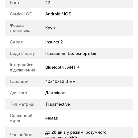
Вага
42 г
Сумісні ОС
Android / iOS
Форма
Круглі
годинника
Серия
Instinct 2
Види спорту
Плавання, Велоспорт, Біг
Інтерфейси
Bluetooth , ANT +
підключення
Габарити
40х40х13.3 мм
Для кого
Для жінок
Тип матриці
Transflective
Сенсорний
немає
екран
до 28 днів у режимі розумного
Час роботи
годинника, GPS