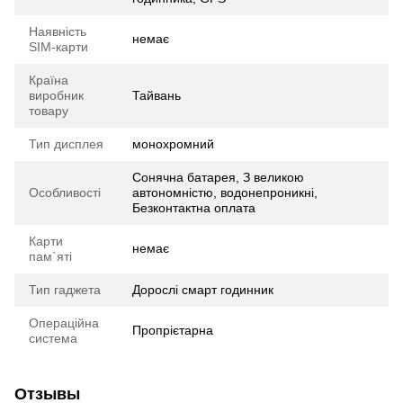
Наявність
немає
SIM-карти
Країна
виробник
Тайвань
товару
Тип дисплея
монохромний
Сонячна батарея, З великою
Особливості
автономністю, водонепроникні,
Безконтактна оплата
Карти
немає
пам`яті
Тип гаджета
Дорослі смарт годинник
Операційна
Пропрієтарна
система
Отзывы