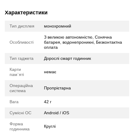
Характеристики
Тип дисплея
монохромний
З великою автономністю, Сонячна
Особливості
батарея, водонепроникні, Безконтактна
оплата
Тип гаджета
Дорослі смарт годинник
Карти
немає
пам`яті
Операційна
Пропрієтарна
система
Вага
42 г
Сумісні ОС
Android / iOS
Форма
Круглі
годинника