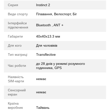
Серия
Instinct 2
Види спорту
Плавання, Велоспорт, Біг
Інтерфейси
Bluetooth , ANT +
підключення
Габарити
40х40х13.3 мм
Для кого
Для чоловіків
Тип матриці
Transflective
до 28 днів у режимі розумного
Час роботи
годинника, GPS
Наявність
немає
SIM-карти
Сенсорний
немає
екран
Країна
виробник
Тайвань