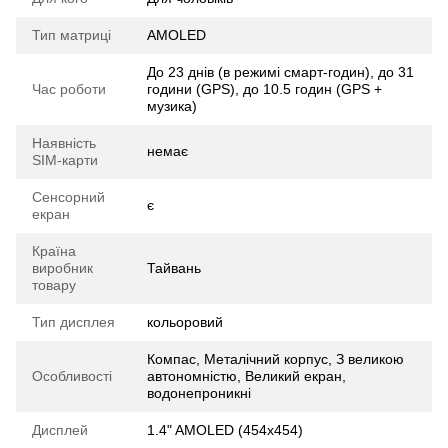
Тип матриці
AMOLED
До 23 днів (в режимі смарт-годин), до 31
Час роботи
години (GPS), до 10.5 годин (GPS +
музика)
Наявність
немає
SIM-карти
Сенсорний
є
екран
Країна
виробник
Тайвань
товару
Тип дисплея
кольоровий
Компас, Металічний корпус, З великою
Особливості
автономністю, Великий екран,
водонепроникні
Дисплей
1.4" AMOLED (454x454)