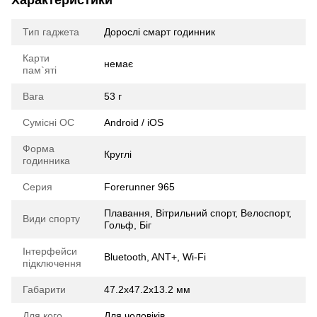
Характеристики
Тип гаджета
Дорослі смарт годинник
Карти
немає
пам`яті
Вага
53 г
Сумісні ОС
Android / iOS
Форма
Круглі
годинника
Серия
Forerunner 965
Плавання, Вітрильний спорт, Велоспорт,
Види спорту
Гольф, Біг
Інтерфейси
Bluetooth, ANT+, Wi-Fi
підключення
Габарити
47.2x47.2x13.2 мм
Для кого
Для чоловіків