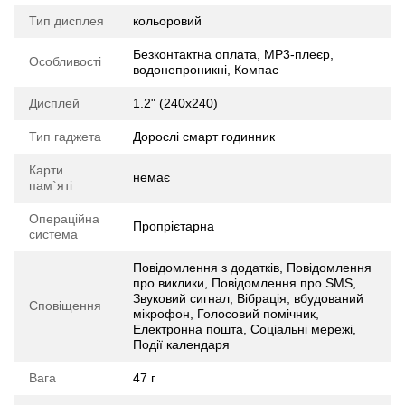
Тип дисплея
кольоровий
Безконтактна оплата, MP3-плеєр,
Особливості
водонепроникні, Компас
Дисплей
1.2" (240x240)
Тип гаджета
Дорослі смарт годинник
Карти
немає
пам`яті
Операційна
Пропрієтарна
система
Повідомлення з додатків, Повідомлення
про виклики, Повідомлення про SMS,
Звуковий сигнал, Вібрація, вбудований
Сповіщення
мікрофон, Голосовий помічник,
Електронна пошта, Соціальні мережі,
Події календаря
Вага
47 г