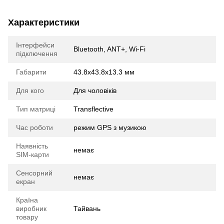
Характеристики
Інтерфейси
Bluetooth, ANT+, Wi-Fi
підключення
Габарити
43.8x43.8x13.3 мм
Для кого
Для чоловіків
Тип матриці
Transflective
Час роботи
режим GPS з музикою
Наявність
немає
SIM-карти
Сенсорний
немає
екран
Країна
виробник
Тайвань
товару