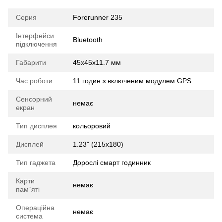
Серия
Forerunner 235
Інтерфейси
Bluetooth
підключення
Габарити
45x45x11.7 мм
Час роботи
11 годин з включеним модулем GPS
Сенсорний
немає
екран
Тип дисплея
кольоровий
Дисплей
1.23" (215x180)
Тип гаджета
Дорослі смарт годинник
Карти
немає
пам`яті
Операційна
немає
система