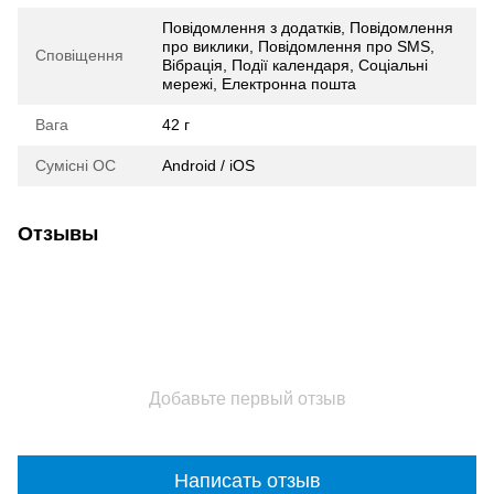
Повідомлення з додатків, Повідомлення
про виклики, Повідомлення про SMS,
Сповіщення
Вібрація, Події календаря, Соціальні
мережі, Електронна пошта
Вага
42 г
Сумісні ОС
Android / iOS
Отзывы
Добавьте первый отзыв
Написать отзыв