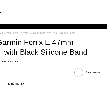
уары
Рус
 Garmin Fenix E 47mm Stainless Steel with Black Silicone Band
Garmin Fenix E 47mm
l with Black Silicone Band
тавить отзыв
е
В желания
пительной скидки