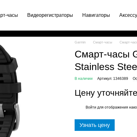
рт-часы
Видеорегистраторы
Навигаторы
Аксесс
063 049-66-71
Garmin
Смарт-часы
Смарт-часы
Смарт-часы 
Stainless Stee
В наличии
Артикул: 1346389
Ос
Цену уточняйт
Войти
для отображения нако
%
Узнать цену