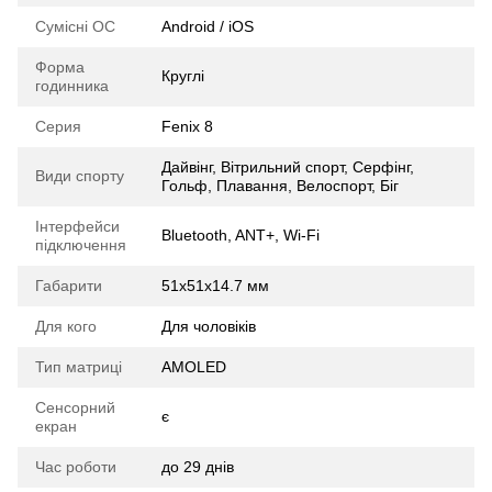
Сумісні ОС
Android / iOS
Форма
Круглі
годинника
Серия
Fenix 8
Дайвінг, Вітрильний спорт, Серфінг,
Види спорту
Гольф, Плавання, Велоспорт, Біг
Інтерфейси
Bluetooth, ANT+, Wi-Fi
підключення
Габарити
51x51x14.7 мм
Для кого
Для чоловіків
Тип матриці
AMOLED
Сенсорний
є
екран
Час роботи
до 29 днів