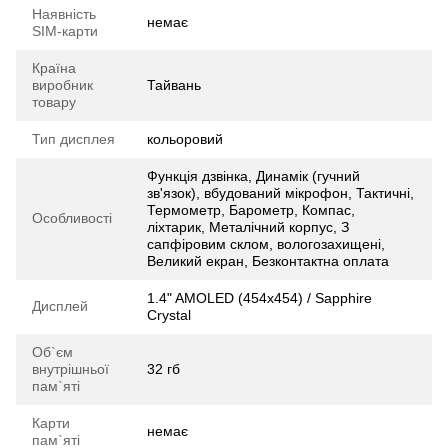
Наявність
немає
SIM-карти
Країна
виробник
Тайвань
товару
Тип дисплея
кольоровий
Функція дзвінка, Динамік (гучний
зв'язок), вбудований мікрофон, Тактичні,
Термометр, Барометр, Компас,
Особливості
ліхтарик, Металічний корпус, З
сапфіровим склом, вологозахищені,
Великий екран, Безконтактна оплата
1.4" AMOLED (454x454) / Sapphire
Дисплей
Crystal
Об`єм
внутрішньої
32 гб
пам`яті
Карти
немає
пам`яті