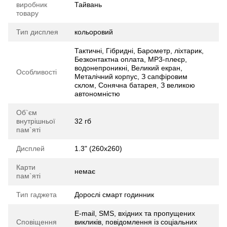
виробник
Тайвань
товару
Тип дисплея
кольоровий
Тактичні, Гібридні, Барометр, ліхтарик,
Безконтактна оплата, MP3-плеєр,
водонепроникні, Великий екран,
Особливості
Металічний корпус, З сапфіровим
склом, Сонячна батарея, З великою
автономністю
Об`єм
внутрішньої
32 гб
пам`яті
Дисплей
1.3" (260х260)
Карти
немає
пам`яті
Тип гаджета
Дорослі смарт годинник
E-mail, SMS, вхідних та пропущених
Сповіщення
викликів, повідомлення із соціальних