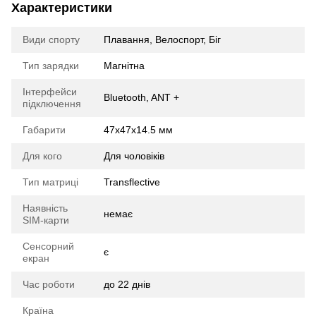
Характеристики
Види спорту
Плавання, Велоспорт, Біг
Тип зарядки
Магнітна
Інтерфейси
Bluetooth, ANT +
підключення
Габарити
47x47x14.5 мм
Для кого
Для чоловіків
Тип матриці
Transflective
Наявність
немає
SIM-карти
Сенсорний
є
екран
Час роботи
до 22 днів
Країна