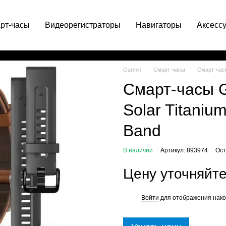
рт-часы
Видеорегистраторы
Навигаторы
Аксесс
063 049-66-71
Garmin
Смарт-часы
Смарт-часы
Смарт-часы G
Solar Titaniu
Band
В наличии
Артикул: 893974
Ост
Цену уточняйт
Войти
для отображения нако
%