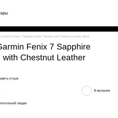
уары
Рус
 Garmin Fenix 7 Sapphire Solar Titanium with Chestnut Leather Band
armin Fenix 7 Sapphire
m with Chestnut Leather
авить отзыв
е
В желания
пительной скидки