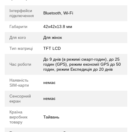
Інтерфейси
Bluetooth, Wi-Fi
підключення
Габарити
42x42x13.8 мм
Для кого
Для жінок
Тип матриці
TFT LCD
До 9 днів (в режимі смарт-годин), до 25
Час роботи
годин (GPS), режим економії GPS до 50
годин, режим Експедиція до 20 днів
Наявність
немає
SIM-карти
Сенсорний
немає
екран
Країна
виробник
Тайвань
товару