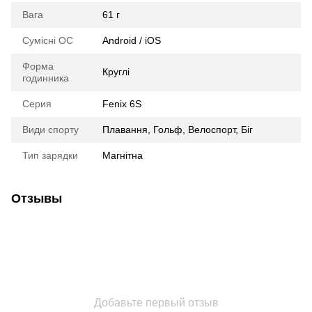
Вага
61 г
Сумісні ОС
Android / iOS
Форма
Круглі
годинника
Серия
Fenix 6S
Види спорту
Плавання, Гольф, Велоспорт, Біг
Тип зарядки
Магнітна
Отзывы
Добавьте первый отзыв