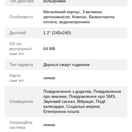
Тип дисплея
кольоровий
Металічний корпус, З великою
Особливості
автономністю, Компас, Безконтактна
оплата, водонепроникні
Дисплей
1.2" (240x240)
Об`єм
внутрішньої
64 МБ
пам`яті
Тип гаджета
Дорослі смарт годинник
Карти
немає
пам`яті
Повідомлення з додатків, Повідомлення
про виклики, Повідомлення про SMS,
Сповіщення
Звуковий сигнал, Вібрація, Події
календаря, Соціальні мережі,
Електронна пошта
Операційна
немає
система