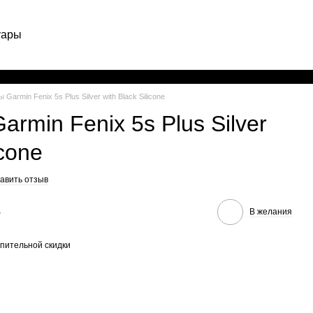
уары
Рус
Garmin Fenix 5s Plus Silver with Black Silicone
rmin Fenix 5s Plus Silver
icone
авить отзыв
е
В желания
пительной скидки