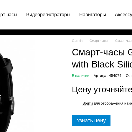
рт-часы
Видеорегистраторы
Навигаторы
Аксесс
063 049-66-71
Garmin
Смарт-часы
Смарт-часы 
Смарт-часы Ga
with Black Sil
В наличии
Артикул: 454074
Ост
Цену уточняйт
Войти
для отображения нако
%
Узнать цену