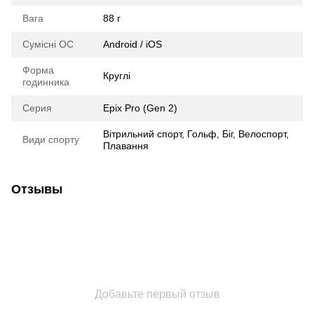
Вага
88 г
Сумісні ОС
Android / iOS
Форма
Круглі
годинника
Серия
Epix Pro (Gen 2)
Вітрильний спорт, Гольф, Біг, Велоспорт,
Види спорту
Плавання
Отзывы
Добавьте первый отзыв