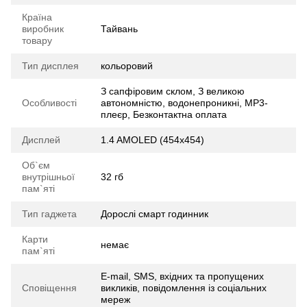
Країна
виробник
Тайвань
товару
Тип дисплея
кольоровий
З сапфіровим склом, З великою
Особливості
автономністю, водонепроникні, MP3-
плеєр, Безконтактна оплата
Дисплей
1.4 AMOLED (454x454)
Об`єм
внутрішньої
32 гб
пам`яті
Тип гаджета
Дорослі смарт годинник
Карти
немає
пам`яті
E-mail, SMS, вхідних та пропущених
Сповіщення
викликів, повідомлення із соціальних
мереж