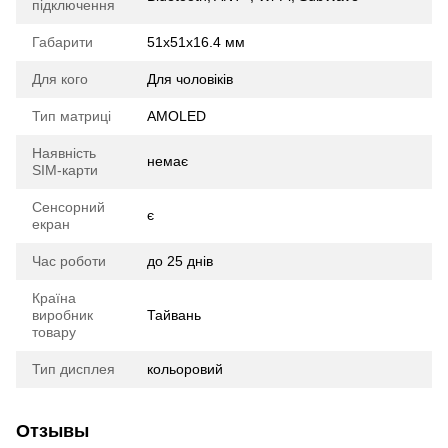
підключення
Габарити
51x51x16.4 мм
Для кого
Для чоловіків
Тип матриці
AMOLED
Наявність
немає
SIM-карти
Сенсорний
є
екран
Час роботи
до 25 днів
Країна
виробник
Тайвань
товару
Тип дисплея
кольоровий
Отзывы