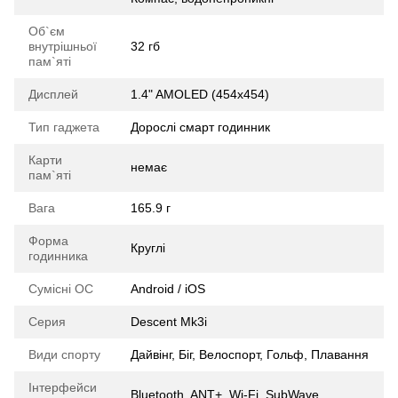
Об`єм
внутрішньої
32 гб
пам`яті
Дисплей
1.4" AMOLED (454x454)
Тип гаджета
Дорослі смарт годинник
Карти
немає
пам`яті
Вага
165.9 г
Форма
Круглі
годинника
Сумісні ОС
Android / iOS
Серия
Descent Mk3i
Види спорту
Дайвінг, Біг, Велоспорт, Гольф, Плавання
Інтерфейси
Bluetooth, ANT+, Wi-Fi, SubWave