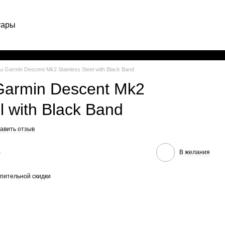
уары
Рус
 Garmin Descent Mk2 Stainless Steel with Black Band
armin Descent Mk2
l with Black Band
авить отзыв
е
В желания
пительной скидки