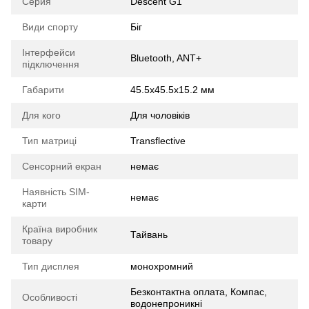
Серия
Descent G1
Види спорту
Біг
Інтерфейси
Bluetooth, ANT+
підключення
Габарити
45.5x45.5x15.2 мм
Для кого
Для чоловіків
Тип матриці
Transflective
Сенсорний екран
немає
Наявність SIM-
немає
карти
Країна виробник
Тайвань
товару
Тип дисплея
монохромний
Безконтактна оплата, Компас,
Особливості
водонепроникні