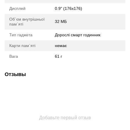
Дисплей
0.9" (176x176)
Об`єм внутрішньої
32 МБ
пам`яті
Тип гаджета
Дорослі смарт годинник
Карти пам`яті
немає
Вага
61 г
Отзывы
Добавьте первый отзыв